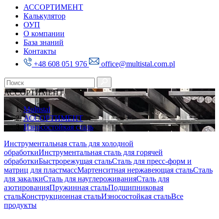
АССОРТИМЕНТ
Калькулятор
ОУП
О компании
База знаний
Контакты
+48 608 051 976
office@multistal.com.pl
АССОРТИМЕНТ
Multistal
АССОРТИМЕНТ
Износостойкая сталь
Инструментальная сталь для холодной
обработки
Инструментальная сталь для горячей
обработки
Быстрорежущая сталь
Сталь для пресс-форм и
матриц для пластмасс
Мартенситная нержавеющая сталь
Сталь
для закалки
Сталь для науглероживания
Сталь для
азотирования
Пружинная сталь
Подшипниковая
сталь
Конструкционная сталь
Износостойкая сталь
Все
продукты