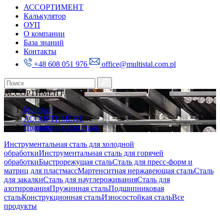
АССОРТИМЕНТ
Калькулятор
ОУП
О компании
База знаний
Контакты
+48 608 051 976
office@multistal.com.pl
АССОРТИМЕНТ
Multistal
АССОРТИМЕНТ
Подшипниковая сталь
Инструментальная сталь для холодной
обработки
Инструментальная сталь для горячей
обработки
Быстрорежущая сталь
Сталь для пресс-форм и
матриц для пластмасс
Мартенситная нержавеющая сталь
Сталь
для закалки
Сталь для науглероживания
Сталь для
азотирования
Пружинная сталь
Подшипниковая
сталь
Конструкционная сталь
Износостойкая сталь
Все
продукты