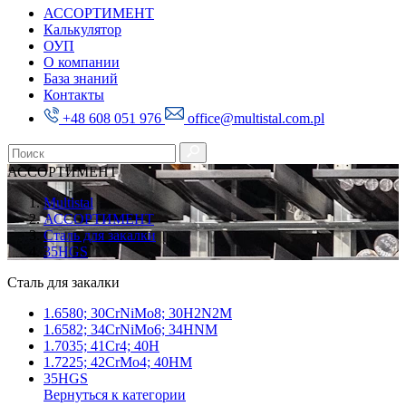
АССОРТИМЕНТ
Калькулятор
ОУП
О компании
База знаний
Контакты
+48 608 051 976
office@multistal.com.pl
АССОРТИМЕНТ
Multistal
АССОРТИМЕНТ
Сталь для закалки
35HGS
Сталь для закалки
1.6580; 30CrNiMo8; 30H2N2M
1.6582; 34CrNiMo6; 34HNM
1.7035; 41Cr4; 40H
1.7225; 42CrMo4; 40HM
35HGS
Вернуться к категории