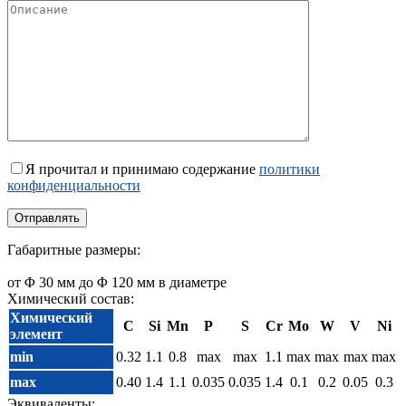
Я прочитал и принимаю содержание
политики
конфиденциальности
Габаритные размеры:
от Φ 30 мм до Φ 120 мм в диаметре
Химический состав:
Химический
C
Si
Mn
P
S
Cr
Mo
W
V
Ni
элемент
min
0.32
1.1
0.8
max
max
1.1
max
max
max
max
max
0.40
1.4
1.1
0.035
0.035
1.4
0.1
0.2
0.05
0.3
Эквиваленты: