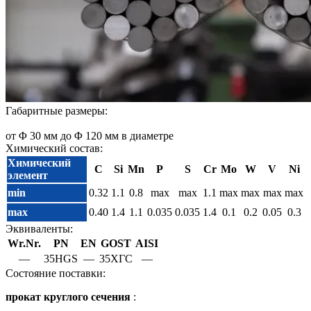
Габаритные размеры:
от Φ 30 мм до Φ 120 мм в диаметре
Химический состав:
Химический
C
Si
Mn
P
S
Cr
Mo
W
V
Ni
элемент
min
0.32
1.1
0.8
max
max
1.1
max
max
max
max
max
0.40
1.4
1.1
0.035
0.035
1.4
0.1
0.2
0.05
0.3
Эквиваленты:
Wr.Nr.
PN
EN
GOST
AISI
—
35HGS
—
35ХГС
—
Cостояние поставки:
прокат круглого сечения
: