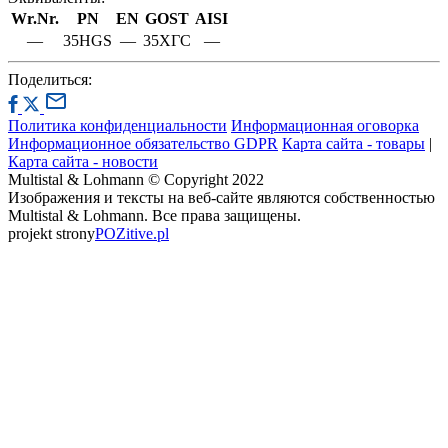
Wr.Nr.
PN
EN
GOST
AISI
—
35HGS
—
35ХГС
—
Поделиться:
Политика конфиденциальности
Информационная оговорка
Информационное обязательство GDPR
Карта сайта - товары
|
Карта сайта - новости
Multistal & Lohmann © Copyright 2022
Изображения и тексты на веб-сайте являются собственностью
Multistal & Lohmann. Все права защищены.
projekt strony
POZitive.pl