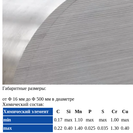
Габаритные размеры:
от Φ 16 мм до Φ 500 мм в диаметре
Химический состав:
Химический элемент
C
Si
Mn
P
S
Cr
Cu
min
0.17
max
1.10
max
max
1.00
max
max
0.22
0.40
1.40
0.025
0.035
1.30
0.40