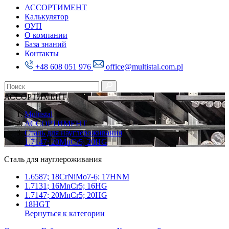
АССОРТИМЕНТ
Калькулятор
ОУП
О компании
База знаний
Контакты
+48 608 051 976
office@multistal.com.pl
АССОРТИМЕНТ
Multistal
АССОРТИМЕНТ
Сталь для науглероживания
1.7147; 20MnCr5; 20HG
Сталь для науглероживания
1.6587; 18CrNiMo7-6; 17HNM
1.7131; 16MnCr5; 16HG
1.7147; 20MnCr5; 20HG
18HGT
Вернуться к категории