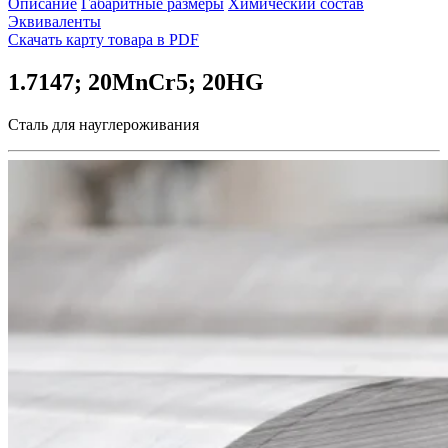
Описание
Габаритные размеры
Химический состав
Эквиваленты
Скачать карту товара в PDF
1.7147; 20MnCr5; 20HG
Сталь для науглероживания