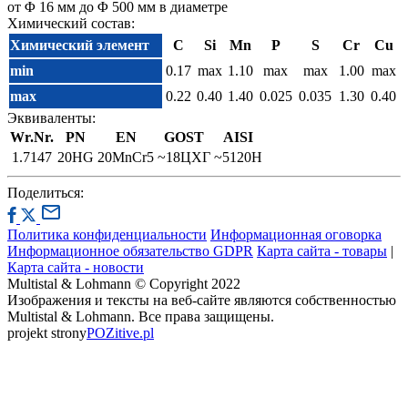
от Φ 16 мм до Φ 500 мм в диаметре
Химический состав:
Химический элемент
C
Si
Mn
P
S
Cr
Cu
min
0.17
max
1.10
max
max
1.00
max
max
0.22
0.40
1.40
0.025
0.035
1.30
0.40
Эквиваленты:
Wr.Nr.
PN
EN
GOST
AISI
1.7147
20HG
20MnCr5
~18ЦХГ
~5120H
Поделиться:
Политика конфиденциальности
Информационная оговорка
Информационное обязательство GDPR
Карта сайта - товары
|
Карта сайта - новости
Multistal & Lohmann © Copyright 2022
Изображения и тексты на веб-сайте являются собственностью
Multistal & Lohmann. Все права защищены.
projekt strony
POZitive.pl