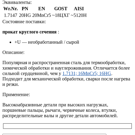
Эквиваленты:
Wr.Nr.
PN
EN
GOST
AISI
1.7147
20HG
20MnCr5
~18ЦХГ
~5120H
Cостояние поставки:
прокат круглого сечения
:
+U — необработанный / сырой
Описание:
Популярная и распространенная сталь для термообработки,
химической обработки и науглероживания. Отличается более
сильной сердцевиной, чем у
1.7131; 16MnCr5; 16HG
.
Подходит для механической обработки, сварки после нагрева
и резки.
Применение:
Высокоабразивные детали при высоких нагрузках,
поршневые пальцы, рычаги, червячные колеса, втулки,
распределительные валы и другие детали автомобилей.