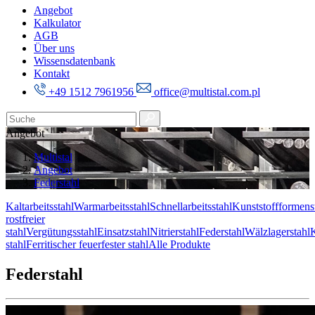
Angebot
Kalkulator
AGB
Über uns
Wissensdatenbank
Kontakt
+49 1512 7961956
office@multistal.com.pl
Angebot
Multistal
Angebot
Federstahl
Kaltarbeitsstahl
Warmarbeitsstahl
Schnellarbeitsstahl
Kunststoffformens
rostfreier
stahl
Vergütungsstahl
Einsatzstahl
Nitrierstahl
Federstahl
Wälzlagerstahl
K
stahl
Ferritischer feuerfester stahl
Alle Produkte
Federstahl