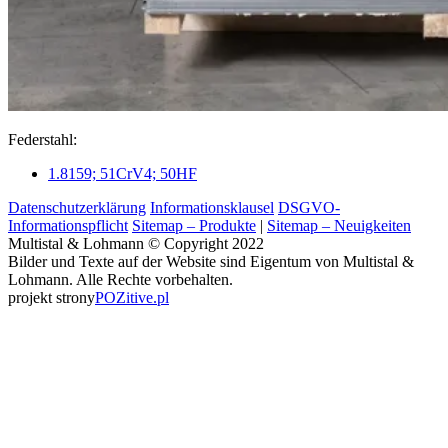
Federstahl:
1.8159; 51CrV4; 50HF
Datenschutzerklärung
Informationsklausel
DSGVO-
Informationspflicht
Sitemap – Produkte
|
Sitemap – Neuigkeiten
Multistal & Lohmann © Copyright 2022
Bilder und Texte auf der Website sind Eigentum von Multistal &
Lohmann. Alle Rechte vorbehalten.
projekt strony
POZitive.pl