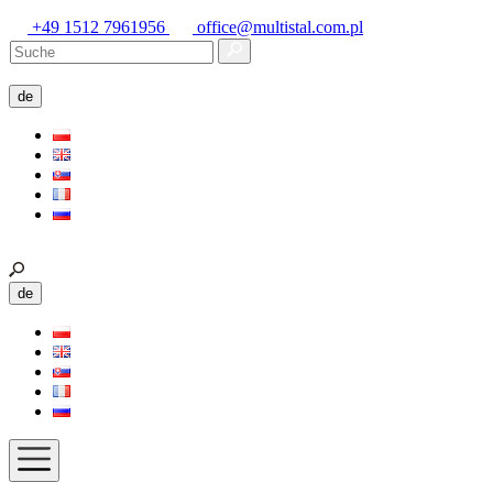
+49 1512 7961956
office@multistal.com.pl
de
de