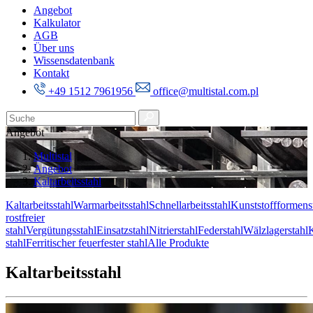
Angebot
Kalkulator
AGB
Über uns
Wissensdatenbank
Kontakt
+49 1512 7961956
office@multistal.com.pl
Angebot
Multistal
Angebot
Kaltarbeitsstahl
Kaltarbeitsstahl
Warmarbeitsstahl
Schnellarbeitsstahl
Kunststoffformens
rostfreier
stahl
Vergütungsstahl
Einsatzstahl
Nitrierstahl
Federstahl
Wälzlagerstahl
K
stahl
Ferritischer feuerfester stahl
Alle Produkte
Kaltarbeitsstahl