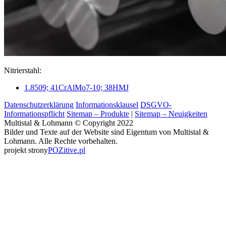
Nitrierstahl:
1.8509; 41CrAlMo7-10; 38HMJ
Datenschutzerklärung
Informationsklausel
DSGVO-
Informationspflicht
Sitemap – Produkte
|
Sitemap – Neuigkeiten
Multistal & Lohmann © Copyright 2022
Bilder und Texte auf der Website sind Eigentum von Multistal &
Lohmann. Alle Rechte vorbehalten.
projekt strony
POZitive.pl