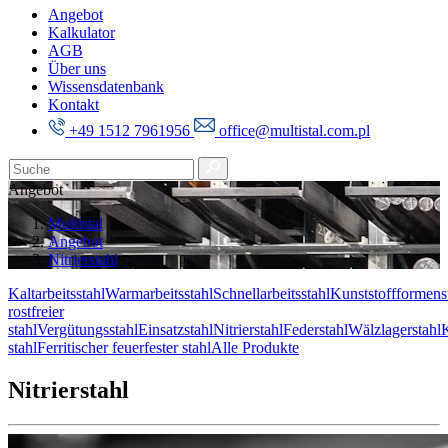
Angebot
Kalkulator
AGB
Über uns
Wissensdatenbank
Kontakt
+49 1512 7961956
office@multistal.com.pl
Angebot
Multistal
Angebot
Nitrierstahl
Kaltarbeitsstahl
Warmarbeitsstahl
Schnellarbeitsstahl
Kunststoffformens
rostfreier
stahl
Vergütungsstahl
Einsatzstahl
Nitrierstahl
Federstahl
Wälzlagerstahl
K
stahl
Ferritischer feuerfester stahl
Alle Produkte
Nitrierstahl