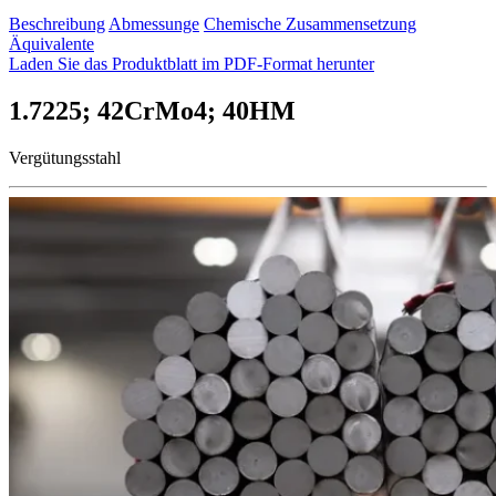
Beschreibung
Abmessunge
Chemische Zusammensetzung
Äquivalente
Laden Sie das Produktblatt im PDF-Format herunter
1.7225; 42CrMo4; 40HM
Vergütungsstahl