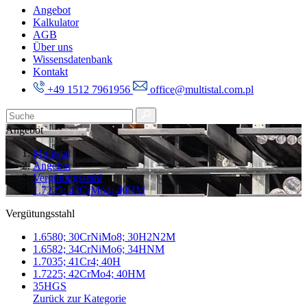
Angebot
Kalkulator
AGB
Über uns
Wissensdatenbank
Kontakt
+49 1512 7961956
office@multistal.com.pl
Angebot
Multistal
Angebot
Vergütungsstahl
1.7225; 42CrMo4; 40HM
Vergütungsstahl
1.6580; 30CrNiMo8; 30H2N2M
1.6582; 34CrNiMo6; 34HNM
1.7035; 41Cr4; 40H
1.7225; 42CrMo4; 40HM
35HGS
Zurück zur Kategorie