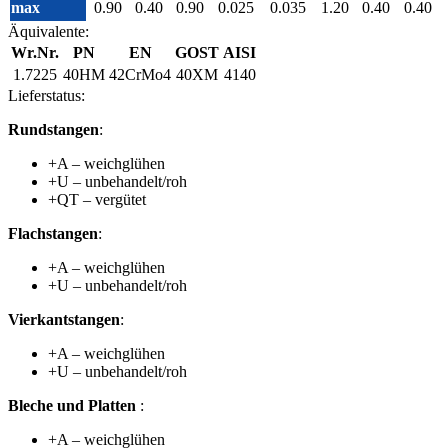
max
0.90
0.40
0.90
0.025
0.035
1.20
0.40
0.40
Äquivalente:
Wr.Nr.
PN
EN
GOST
AISI
1.7225
40HM
42CrMo4
40XM
4140
Lieferstatus:
Rundstangen
:
+A – weichglühen
+U – unbehandelt/roh
+QT – vergütet
Flachstangen
:
+A – weichglühen
+U – unbehandelt/roh
Vierkantstangen
:
+A – weichglühen
+U – unbehandelt/roh
Bleche und Platten
:
+A – weichglühen