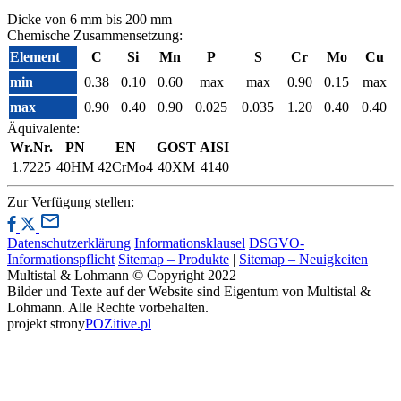
Dicke von 6 mm bis 200 mm
Chemische Zusammensetzung:
Element
C
Si
Mn
P
S
Cr
Mo
Cu
min
0.38
0.10
0.60
max
max
0.90
0.15
max
max
0.90
0.40
0.90
0.025
0.035
1.20
0.40
0.40
Äquivalente:
Wr.Nr.
PN
EN
GOST
AISI
1.7225
40HM
42CrMo4
40XM
4140
Zur Verfügung stellen:
Datenschutzerklärung
Informationsklausel
DSGVO-
Informationspflicht
Sitemap – Produkte
|
Sitemap – Neuigkeiten
Multistal & Lohmann © Copyright 2022
Bilder und Texte auf der Website sind Eigentum von Multistal &
Lohmann. Alle Rechte vorbehalten.
projekt strony
POZitive.pl