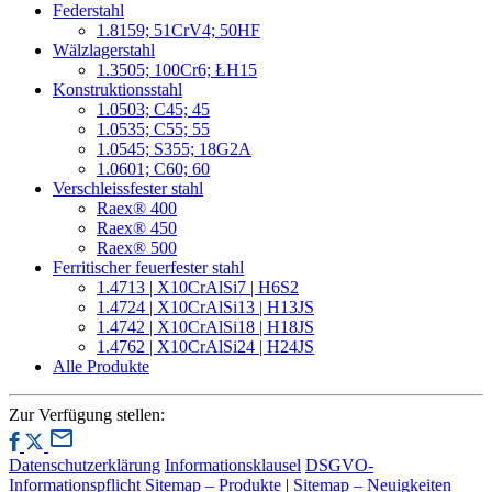
Federstahl
1.8159; 51CrV4; 50HF
Wälzlagerstahl
1.3505; 100Cr6; ŁH15
Konstruktionsstahl
1.0503; C45; 45
1.0535; C55; 55
1.0545; S355; 18G2A
1.0601; C60; 60
Verschleissfester stahl
Raex® 400
Raex® 450
Raex® 500
Ferritischer feuerfester stahl
1.4713 | X10CrAlSi7 | H6S2
1.4724 | X10CrAlSi13 | H13JS
1.4742 | X10CrAlSi18 | H18JS
1.4762 | X10CrAlSi24 | H24JS
Alle Produkte
Zur Verfügung stellen:
Datenschutzerklärung
Informationsklausel
DSGVO-
Informationspflicht
Sitemap – Produkte
|
Sitemap – Neuigkeiten