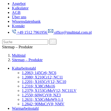
Angebot
Kalkulator
AGB
Über uns
Wissensdatenbank
Kontakt
+49 1512 7961956
office@multistal.com.pl
Sitemap – Produkte
Multistal
Sitemap – Produkte
Kaltarbeitsstahl
1.2063; 145Cr6; NC6
1.2080; X210Cr12; NC11
1.2201; X165CrV12; NC10
1.2316; X38CrMo16
1.2379; X153CrMoV12; NC11LV
1.2550; 60WCrV8; NZ3
1.2631; X50CrMoW9-1-1
1.2842; 90MnCrV8; NMV
Warmarbeitsstahl