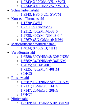
1.2343; X37CrMoV5-1; WCL
1.2344; X40CrMoV5-1; WCLV
Schnellarbeitsstahl
1.3343; HS6-5-2C; SW7M
Kunststoffformenstahl
1.1730; C45U
1.2311; 40CrMnMo7
1.2312; 40CrMnMoS8-6
1.2738; 40CrMnNiMo8-6-4
1.2767; 45NiCrMo16; NPW
Martensitischer rostfreier stahl
1.4034; X46Cr13; 4H13
Vergütungsstahl
1.6580; 30CrNiMo8; 30H2N2M
1.6582; 34CrNiMo6; 34HNM
1.7035; 41Cr4; 40H
1.7225; 42CrMo4; 40HM
35HGS
Einsatzstahl
1.6587; 18CrNiMo7-6; 17HNM
1.7131; 16MnCr5; 16HG
1.7147; 20MnCr5; 20HG
18HGT
Nitrierstahl
1.8509; 41CrAlMo7-10; 38HMJ