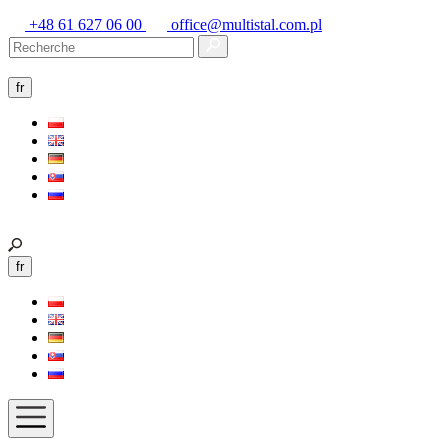
+48 61 627 06 00
office@multistal.com.pl
fr
fr