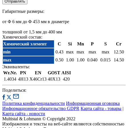
Габаритные размеры:
от Φ 6 мм до Φ 453 мм в диаметре
толщиной от 1,5 мм до 400 мм
Химический состав:
Химический элемент
C
Si
Mn
P
S
Cr
min
0.43
max
max
max
max
12.50
max
0.50
1.00
1.00
0.040
0.015
14.50
Эквиваленты:
Wr.Nr.
PN
EN
GOST
AISI
1.4034
4H13
X46Cr13
40X13
420
Поделиться:
Политика конфиденциальности
Информационная оговорка
Информационное обязательство GDPR
Карта сайта - товары
|
Карта сайта - новости
Multistal & Lohmann © Copyright 2022
Изображения и тексты на веб-сайте являются собственностью