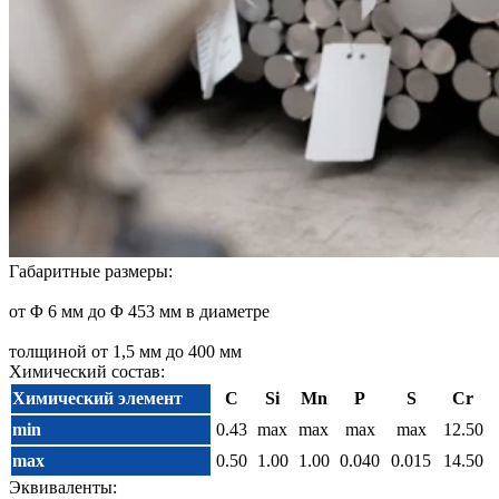
Габаритные размеры:
от Φ 6 мм до Φ 453 мм в диаметре
толщиной от 1,5 мм до 400 мм
Химический состав:
Химический элемент
C
Si
Mn
P
S
Cr
min
0.43
max
max
max
max
12.50
max
0.50
1.00
1.00
0.040
0.015
14.50
Эквиваленты: