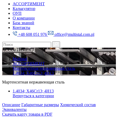
АССОРТИМЕНТ
Калькулятор
ОУП
О компании
База знаний
Контакты
+48 608 051 976
office@multistal.com.pl
АССОРТИМЕНТ
Multistal
АССОРТИМЕНТ
Мартенситная нержавеющая сталь
1.4034; X46Cr13; 4H13
Мартенситная нержавеющая сталь
1.4034; X46Cr13; 4H13
Вернуться к категории
Описание
Габаритные размеры
Химический состав
Эквиваленты
Скачать карту товара в PDF