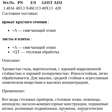
Wr.Nr.
PN
EN
GOST
AISI
1.4034
4H13
X46Cr13
40X13
420
Cостояние поставки:
прокат круглого сечения
:
+A — смягчающий отжиг
листы и плиты
:
+A — смягчающий отжиг
+QT — тепловая обработка
Описание:
Хромистая сталь, мартенситная, с хорошей коррозионной
стойкостью и хорошей полируемостью. Износостойкая, легко
обрабатывается. Для закалки, средней стойкая к агрессивным
химическим веществам в высоких концентрациях.
Применение:
Все виды столовых приборов, столовые ножи, ножницы,
шпиндели, насосно-компрессорные конструкции, поршневые
штоки, роликовые подшипники, пружины, хирургические