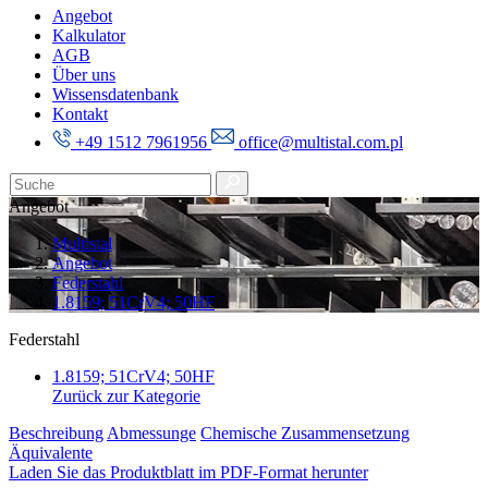
Angebot
Kalkulator
AGB
Über uns
Wissensdatenbank
Kontakt
+49 1512 7961956
office@multistal.com.pl
Angebot
Multistal
Angebot
Federstahl
1.8159; 51CrV4; 50HF
Federstahl
1.8159; 51CrV4; 50HF
Zurück zur Kategorie
Beschreibung
Abmessunge
Chemische Zusammensetzung
Äquivalente
Laden Sie das Produktblatt im PDF-Format herunter