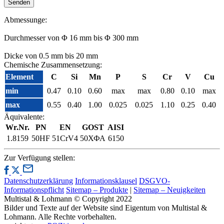
Abmessunge:
Durchmesser von Φ 16 mm bis Φ 300 mm
Dicke von 0.5 mm bis 20 mm
Chemische Zusammensetzung:
Element
C
Si
Mn
P
S
Cr
V
Cu
min
0.47
0.10
0.60
max
max
0.80
0.10
max
max
0.55
0.40
1.00
0.025
0.025
1.10
0.25
0.40
Äquivalente:
Wr.Nr.
PN
EN
GOST
AISI
1.8159
50HF
51CrV4
50ХФА
6150
Zur Verfügung stellen:
Datenschutzerklärung
Informationsklausel
DSGVO-
Informationspflicht
Sitemap – Produkte
|
Sitemap – Neuigkeiten
Multistal & Lohmann © Copyright 2022
Bilder und Texte auf der Website sind Eigentum von Multistal &
Lohmann. Alle Rechte vorbehalten.