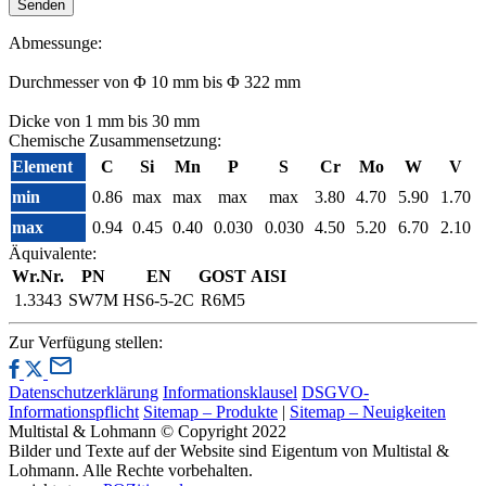
Abmessunge:
Durchmesser von Φ 10 mm bis Φ 322 mm
Dicke von 1 mm bis 30 mm
Chemische Zusammensetzung:
Element
C
Si
Mn
P
S
Cr
Mo
W
V
min
0.86
max
max
max
max
3.80
4.70
5.90
1.70
max
0.94
0.45
0.40
0.030
0.030
4.50
5.20
6.70
2.10
Äquivalente:
Wr.Nr.
PN
EN
GOST
AISI
1.3343
SW7M
HS6-5-2C
R6M5
Zur Verfügung stellen:
Datenschutzerklärung
Informationsklausel
DSGVO-
Informationspflicht
Sitemap – Produkte
|
Sitemap – Neuigkeiten
Multistal & Lohmann © Copyright 2022
Bilder und Texte auf der Website sind Eigentum von Multistal &
Lohmann. Alle Rechte vorbehalten.