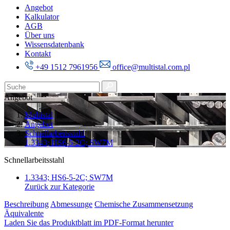
Angebot
Kalkulator
AGB
Über uns
Wissensdatenbank
Kontakt
+49 1512 7961956
office@multistal.com.pl
Angebot
Multistal
Angebot
Schnellarbeitsstahl
1.3343; HS6-5-2C; SW7M
Schnellarbeitsstahl
1.3343; HS6-5-2C; SW7M
Zurück zur Kategorie
Beschreibung
Abmessunge
Chemische Zusammensetzung
Äquivalente
Laden Sie das Produktblatt im PDF-Format herunter