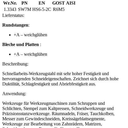
Wr.Nr.
PN
EN
GOST
AISI
1.3343
SW7M
HS6-5-2C
R6M5
Lieferstatus:
Rundstangen
:
+A – weichglühen
Bleche und Platten
:
+A – weichglühen
Beschreibung:
Schnellarbeits-Werkzeugstahl mit sehr hoher Festigkeit und
hervorragenden Schneideigenschaften. Zeichnet sich durch hohe
Duktilität, Schlagfestigkeit und Abriebfestigkeit aus.
Anwendung:
Werkzeuge für Werkzeugmaschinen zum Schruppen und
Schlichten, Stempel zum Kaltpressen, Schneidwerkzeuge und
Präzisionsstanzwerkzeuge. Räumnadeln, Fräser, Tauchkolben,
Messer zum Gewindeschneiden, Kreissägeblattsegmente,
Werkzeuge zur Bearbeitung von Zahnrädern, Matrizen,