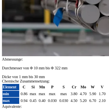
Abmessunge:
Durchmesser von Φ 10 mm bis Φ 322 mm
Dicke von 1 mm bis 30 mm
Chemische Zusammensetzung:
Element
C
Si
Mn
P
S
Cr
Mo
W
V
min
0.86
max
max
max
max
3.80
4.70
5.90
1.70
max
0.94
0.45
0.40
0.030
0.030
4.50
5.20
6.70
2.10
Äquivalente: