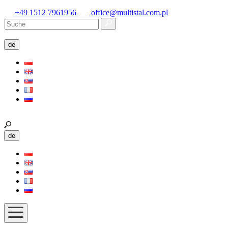
+49 1512 7961956
office@multistal.com.pl
de
de