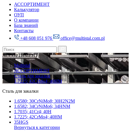
АССОРТИМЕНТ
Калькулятор
ОУП
О компании
База знаний
Контакты
+48 608 051 976
office@multistal.com.pl
АССОРТИМЕНТ
Multistal
АССОРТИМЕНТ
Сталь для закалки
1.7225; 42CrMo4; 40HM
Сталь для закалки
1.6580; 30CrNiMo8; 30H2N2M
1.6582; 34CrNiMo6; 34HNM
1.7035; 41Cr4; 40H
1.7225; 42CrMo4; 40HM
35HGS
Вернуться к категории