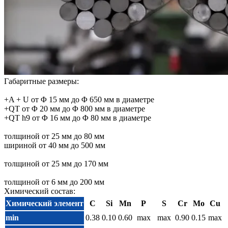
Габаритные размеры:
+A + U от Φ 15 мм до Φ 650 мм в диаметре
+QT от Φ 20 мм до Φ 800 мм в диаметре
+QT h9 от Φ 16 мм до Φ 80 мм в диаметре
толщиной от 25 мм до 80 мм
шириной от 40 мм до 500 мм
толщиной от 25 мм до 170 мм
толщиной от 6 мм до 200 мм
Химический состав:
Химический элемент
C
Si
Mn
P
S
Cr
Mo
Cu
min
0.38
0.10
0.60
max
max
0.90
0.15
max