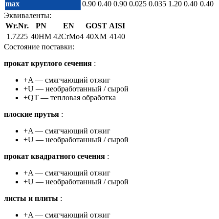
max
0.90
0.40
0.90
0.025
0.035
1.20
0.40
0.40
Эквиваленты:
Wr.Nr.
PN
EN
GOST
AISI
1.7225
40HM
42CrMo4
40XM
4140
Cостояние поставки:
прокат круглого сечения
:
+A — смягчающий отжиг
+U — необработанный / сырой
+QT — тепловая обработка
плоские прутья
:
+A — смягчающий отжиг
+U — необработанный / сырой
прокат квадратного сечения
:
+A — смягчающий отжиг
+U — необработанный / сырой
листы и плиты
:
+A — смягчающий отжиг