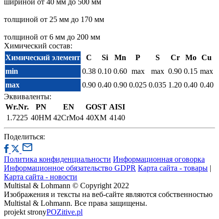
шириной от 40 мм до 500 мм
толщиной от 25 мм до 170 мм
толщиной от 6 мм до 200 мм
Химический состав:
Химический элемент
C
Si
Mn
P
S
Cr
Mo
Cu
min
0.38
0.10
0.60
max
max
0.90
0.15
max
max
0.90
0.40
0.90
0.025
0.035
1.20
0.40
0.40
Эквиваленты:
Wr.Nr.
PN
EN
GOST
AISI
1.7225
40HM
42CrMo4
40XM
4140
Поделиться:
Политика конфиденциальности
Информационная оговорка
Информационное обязательство GDPR
Карта сайта - товары
|
Карта сайта - новости
Multistal & Lohmann © Copyright 2022
Изображения и тексты на веб-сайте являются собственностью
Multistal & Lohmann. Все права защищены.
projekt strony
POZitive.pl