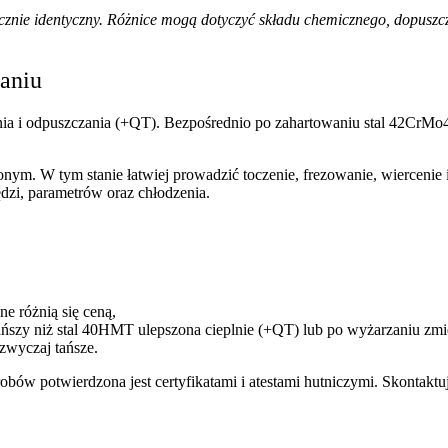
cznie identyczny. Różnice mogą dotyczyć składu chemicznego, dopuszc
aniu
ia i odpuszczania (+QT). Bezpośrednio po zahartowaniu stal 42CrMo
nym. W tym stanie łatwiej prowadzić toczenie, frezowanie, wiercenie 
dzi, parametrów oraz chłodzenia.
e różnią się ceną,
tańszy niż stal 40HMT ulepszona cieplnie (+QT) lub po wyżarzaniu zm
zwyczaj tańsze.
yrobów potwierdzona jest certyfikatami i atestami hutniczymi. Skonta