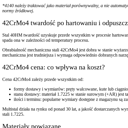
*4140 należy traktować jako materiał porównywalny, a nie automaty
normy źródłowej.
42CrMo4 twardość po hartowaniu i odpuszcz
Stal 40HM twardość uzyskuje przede wszystkim w procesie hartowan
spada ona w zależności od temperatury procesu.
Obrabialność mechaniczna stali 42CrMo4 jest dobra w stanie wyżarzo
mechaniczna jest trudniejsza i wymaga odpowiednio dobranych narzę
42CrMo4 cena: co wpływa na koszt?
Cena 42CrMo4 zależy przede wszystkim od:
formy dostawy i wymiarów: pręty walcowane, kute lub ciągnion
stanu dostawy: materiał 1.7225 w stanie surowym (+AR) jest 
ilości i terminu: popularne wymiary dostępne z magazynu są za
Multistal działa na rynku od ponad 30 lat, a jakość dostarczanych w
stali 1.7225.
Materiały powiązane