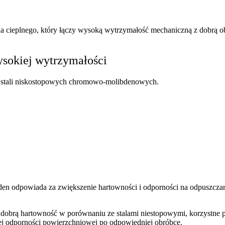
ia cieplnego, który łączy wysoką wytrzymałość mechaniczną z dobrą 
ysokiej wytrzymałości
py stali niskostopowych chromowo-molibdenowych.
den odpowiada za zwiększenie hartowności i odporności na odpuszczan
obrą hartowność w porównaniu ze stalami niestopowymi, korzystne po
j odporności powierzchniowej po odpowiedniej obróbce.