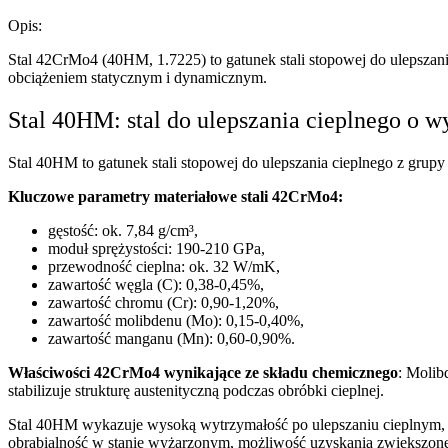
Opis:
Stal 42CrMo4 (40HM, 1.7225) to gatunek stali stopowej do ulepszan
obciążeniem statycznym i dynamicznym.
Stal 40HM: stal do ulepszania cieplnego o w
Stal 40HM to gatunek stali stopowej do ulepszania cieplnego z gru
Kluczowe parametry materiałowe stali 42CrMo4:
gęstość: ok. 7,84 g/cm³,
moduł sprężystości: 190-210 GPa,
przewodność cieplna: ok. 32 W/mK,
zawartość węgla (C): 0,38-0,45%,
zawartość chromu (Cr): 0,90-1,20%,
zawartość molibdenu (Mo): 0,15-0,40%,
zawartość manganu (Mn): 0,60-0,90%.
Właściwości 42CrMo4 wynikające ze składu chemicznego
: Molib
stabilizuje strukturę austenityczną podczas obróbki cieplnej.
Stal 40HM wykazuje wysoką wytrzymałość po ulepszaniu cieplnym, d
obrabialność w stanie wyżarzonym, możliwość uzyskania zwiększone