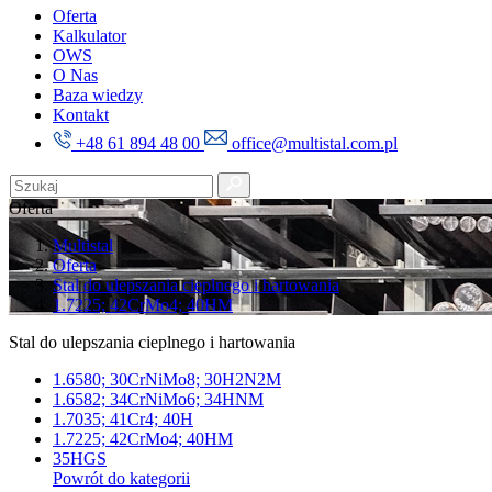
Oferta
Kalkulator
OWS
O Nas
Baza wiedzy
Kontakt
+48 61 894 48 00
office@multistal.com.pl
Oferta
Multistal
Oferta
Stal do ulepszania cieplnego i hartowania
1.7225; 42CrMo4; 40HM
Stal do ulepszania cieplnego i hartowania
1.6580; 30CrNiMo8; 30H2N2M
1.6582; 34CrNiMo6; 34HNM
1.7035; 41Cr4; 40H
1.7225; 42CrMo4; 40HM
35HGS
Powrót do kategorii