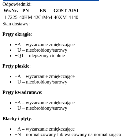
Odpowiedniki:
Wr.Nr.
PN
EN
GOST
AISI
1.7225
40HM
42CrMo4
40XM
4140
Stan dostawy:
Pręty okrągłe
:
+A – wyżarzanie zmiękczające
+U – nieobrobiony/surowy
+QT – ulepszony cieplnie
Pręty płaskie
:
+A – wyżarzanie zmiękczające
+U – nieobrobiony/surowy
Pręty kwadratowe
:
+A – wyżarzanie zmiękczające
+U – nieobrobiony/surowy
Blachy i płyty
:
+A – wyżarzanie zmiękczające
+N – normalizowany lub walcowany na normalizująco