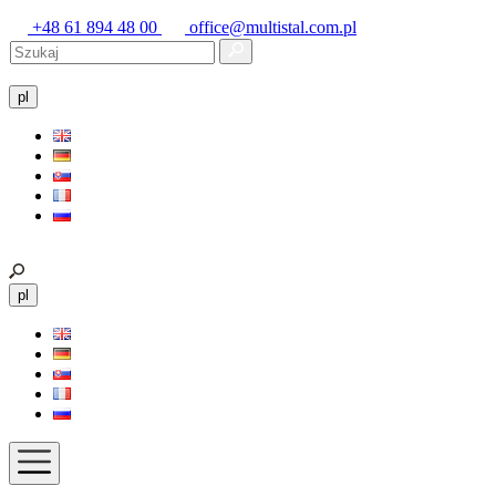
+48 61 894 48 00
office@multistal.com.pl
pl
pl