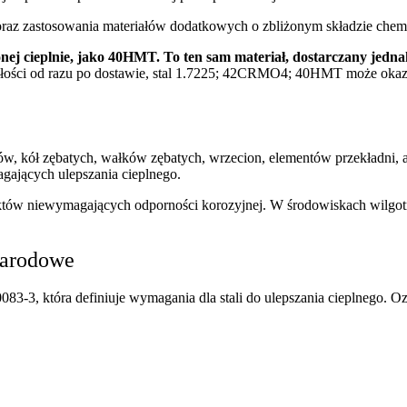
az zastosowania materiałów dodatkowych o zbliżonym składzie che
onej cieplnie, jako 40HMT. To ten sam materiał, dostarczany jed
ałości od razu po dostawie, stal 1.7225; 42CRMO4; 40HMT może oka
, kół zębatych, wałków zębatych, wrzecion, elementów przekładni, a 
ających ulepszania cieplnego.
któw niewymagających odporności korozyjnej. W środowiskach wilgot
narodowe
083-3, która definiuje wymagania dla stali do ulepszania cieplnego. 