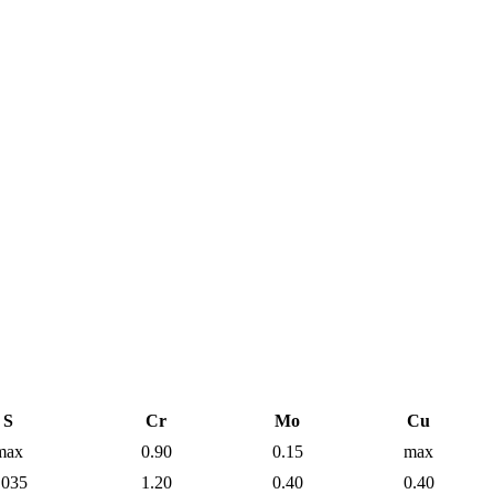
S
Cr
Mo
Cu
max
0.90
0.15
max
.035
1.20
0.40
0.40