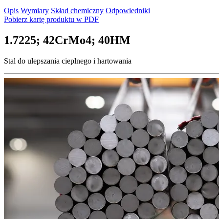
Opis
Wymiary
Skład chemiczny
Odpowiedniki
Pobierz kartę produktu w PDF
1.7225; 42CrMo4; 40HM
Stal do ulepszania cieplnego i hartowania