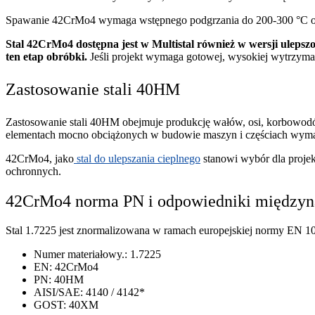
Spawanie 42CrMo4 wymaga wstępnego podgrzania do 200-300 °C or
Stal 42CrMo4 dostępna jest w Multistal również w wersji ulepsz
ten etap obróbki.
Jeśli projekt wymaga gotowej, wysokiej wytrzym
Zastosowanie stali 40HM
Zastosowanie stali 40HM obejmuje produkcję wałów, osi, korbowodów
elementach mocno obciążonych w budowie maszyn i częściach wymag
42CrMo4, jako
stal do ulepszania cieplnego
stanowi wybór dla proje
ochronnych.
42CrMo4 norma PN i odpowiedniki między
Stal 1.7225 jest znormalizowana w ramach europejskiej normy EN 10
Numer materiałowy.: 1.7225
EN: 42CrMo4
PN: 40HM
AISI/SAE: 4140 / 4142*
GOST: 40XM