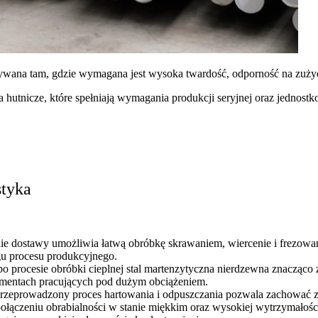
ywana tam, gdzie wymagana jest wysoka twardość, odporność na zużyc
hutnicze, które spełniają wymagania produkcji seryjnej oraz jednost
styka
nie dostawy umożliwia łatwą obróbkę skrawaniem, wiercenie i frezowan
egu procesu produkcyjnego.
po procesie obróbki cieplnej stal martenzytyczna nierdzewna znacząco
lementach pracujących pod dużym obciążeniem.
zeprowadzony proces hartowania i odpuszczania pozwala zachować z
połączeniu obrabialności w stanie miękkim oraz wysokiej wytrzymałości