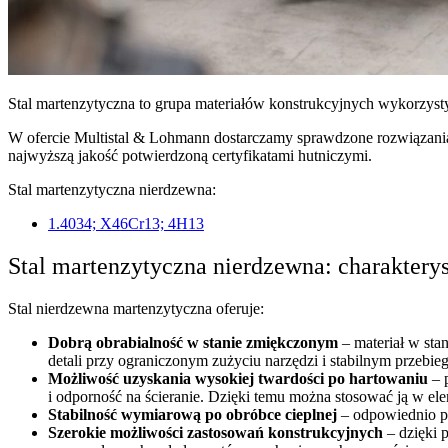
Stal martenzytyczna to grupa materiałów konstrukcyjnych wykorzyst
W ofercie Multistal & Lohmann dostarczamy sprawdzone rozwiązania 
najwyższą jakość potwierdzoną certyfikatami hutniczymi.
Stal martenzytyczna nierdzewna:
1.4034; X46Cr13; 4H13
Stal martenzytyczna nierdzewna: charaktery
Stal nierdzewna martenzytyczna oferuje:
Dobrą obrabialność w stanie zmiękczonym
– materiał w sta
detali przy ograniczonym zużyciu narzędzi i stabilnym przebi
Możliwość uzyskania wysokiej twardości po hartowaniu
– 
i odporność na ścieranie. Dzięki temu można stosować ją w e
Stabilność wymiarową po obróbce cieplnej
– odpowiednio pr
Szerokie możliwości zastosowań konstrukcyjnych
– dzięki 