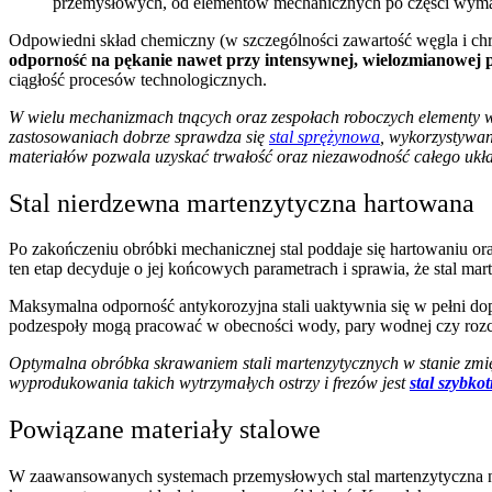
przemysłowych, od elementów mechanicznych po części wymag
Odpowiedni skład chemiczny (w szczególności zawartość węgla i ch
odporność na pękanie nawet przy intensywnej, wielozmianowej 
ciągłość procesów technologicznych.
W wielu mechanizmach tnących oraz zespołach roboczych elementy w
zastosowaniach dobrze sprawdza się
stal sprężynowa
, wykorzystywan
materiałów pozwala uzyskać trwałość oraz niezawodność całego ukł
Stal nierdzewna martenzytyczna hartowana
Po zakończeniu obróbki mechanicznej stal poddaje się hartowaniu or
ten etap decyduje o jej końcowych parametrach i sprawia, że stal 
Maksymalna odporność antykorozyjna stali uaktywnia się w pełni do
podzespoły mogą pracować w obecności wody, pary wodnej czy rozci
Optymalna obróbka skrawaniem stali martenzytycznych w stanie zmi
wyprodukowania takich wytrzymałych ostrzy i frezów jest
stal szybko
Powiązane materiały stalowe
W zaawansowanych systemach przemysłowych stal martenzytyczna n