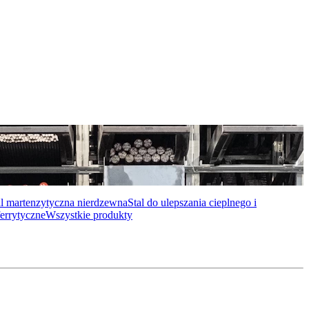
al martenzytyczna nierdzewna
Stal do ulepszania cieplnego i
errytyczne
Wszystkie produkty