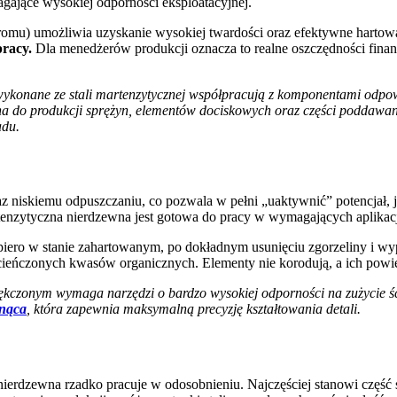
ające wysokiej odporności eksploatacyjnej.
romu) umożliwia uzyskanie wysokiej twardości oraz efektywne hartowa
pracy.
Dla menedżerów produkcji oznacza to realne oszczędności fin
ykonane ze stali martenzytycznej współpracują z komponentami odpow
a do produkcji sprężyn, elementów dociskowych oraz części poddawa
adu.
az niskiemu odpuszczaniu, co pozwala w pełni „uaktywnić” potencjał, j
martenzytyczna nierdzewna jest gotowa do pracy w wymagających aplika
piero w stanie zahartowanym, po dokładnym usunięciu zgorzeliny i w
eńczonych kwasów organicznych. Elementy nie korodują, a ich powier
ękczonym wymaga narzędzi o bardzo wysokiej odporności na zużycie 
tnąca
, która zapewnia maksymalną precyzję kształtowania detali.
ierdzewna rzadko pracuje w odosobnieniu. Najczęściej stanowi częś