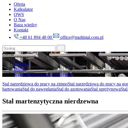
Oferta
Kalkulator
OWS
O Nas
Baza wiedzy
Kontakt
+48 61 894 48 00
office@multistal.com.pl
Oferta
Multistal
Oferta
Stal martenzytyczna nierdzewna
Stal narzędziowa do pracy na zimno
Stal narzędziowa do pracy na go
hartowania
Stal do nawęglania
Stal do azotowania
Stal sprężynowa
Sta
Stal martenzytyczna nierdzewna