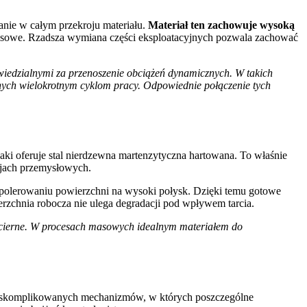
nie w całym przekroju materiału.
Materiał ten zachowuje wysoką
ansowe. Rzadsza wymiana części eksploatacyjnych pozwala zachować
iedzialnymi za przenoszenie obciążeń dynamicznych. W takich
nych wielokrotnym cyklom pracy. Odpowiednie połączenie tych
aki oferuje stal nierdzewna martenzytyczna hartowana. To właśnie
cjach przemysłowych.
ypolerowaniu powierzchni na wysoki połysk. Dzięki temu gotowe
zchnia robocza nie ulega degradacji pod wpływem tarcia.
ścierne. W procesach masowych idealnym materiałem do
ć skomplikowanych mechanizmów, w których poszczególne