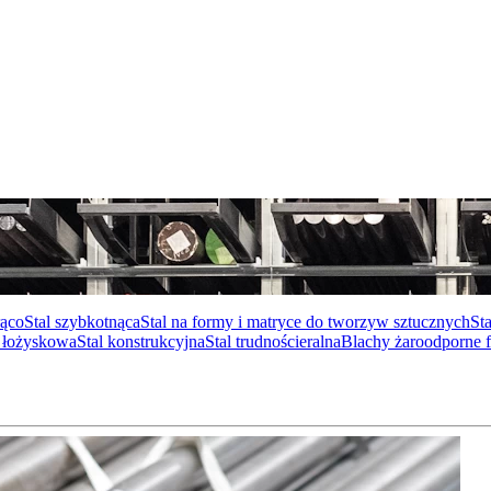
rąco
Stal szybkotnąca
Stal na formy i matryce do tworzyw sztucznych
St
l łożyskowa
Stal konstrukcyjna
Stal trudnościeralna
Blachy żaroodporne f