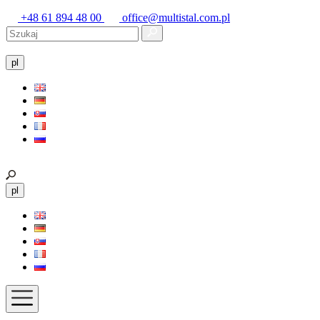
+48 61 894 48 00
office@multistal.com.pl
pl
pl