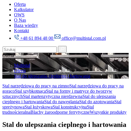
Oferta
Kalkulator
OWS
O Nas
Baza wiedzy
Kontakt
+48 61 894 48 00
office@multistal.com.pl
Oferta
Multistal
Oferta
Stal do ulepszania cieplnego i hartowania
Stal narzędziowa do pracy na zimno
Stal narzędziowa do pracy na
gorąco
Stal szybkotnąca
Stal na formy i matryce do tworzyw
sztucznych
Stal martenzytyczna nierdzewna
Stal do ulepszania
cieplnego i hartowania
Stal do nawęglania
Stal do azotowania
Stal
sprężynowa
Stal łożyskowa
Stal konstrukcyjna
Stal
trudnościeralna
Blachy żaroodporne ferrytyczne
Wszystkie produkty
Stal do ulepszania cieplnego i hartowania