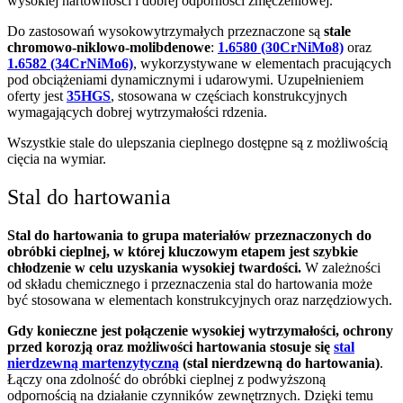
wysokiej hartowności i dobrej odporności zmęczeniowej.
Do zastosowań wysokowytrzymałych przeznaczone są
stale
chromowo-niklowo-molibdenowe
:
1.6580 (30CrNiMo8)
oraz
1.6582 (34CrNiMo6)
, wykorzystywane w elementach pracujących
pod obciążeniami dynamicznymi i udarowymi. Uzupełnieniem
oferty jest
35HGS
, stosowana w częściach konstrukcyjnych
wymagających dobrej wytrzymałości rdzenia.
Wszystkie stale do ulepszania cieplnego dostępne są z możliwością
cięcia na wymiar.
Stal do hartowania
Stal do hartowania to grupa materiałów przeznaczonych do
obróbki cieplnej, w której kluczowym etapem jest szybkie
chłodzenie w celu uzyskania wysokiej twardości.
W zależności
od składu chemicznego i przeznaczenia stal do hartowania może
być stosowana w elementach konstrukcyjnych oraz narzędziowych.
Gdy konieczne jest połączenie wysokiej wytrzymałości, ochrony
przed korozją oraz możliwości hartowania stosuje się
stal
nierdzewną martenzytyczną
(stal nierdzewną do hartowania)
.
Łączy ona zdolność do obróbki cieplnej z podwyższoną
odpornością na działanie czynników zewnętrznych. Dzięki temu