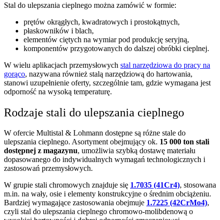
Stal do ulepszania cieplnego można zamówić w formie:
prętów okrągłych, kwadratowych i prostokątnych,
płaskowników i blach,
elementów ciętych na wymiar pod produkcję seryjną,
komponentów przygotowanych do dalszej obróbki cieplnej.
W wielu aplikacjach przemysłowych
stal narzędziowa do pracy na
gorąco
, nazywana również stalą narzędziową do hartowania,
stanowi uzupełnienie oferty, szczególnie tam, gdzie wymagana jest
odporność na wysoką temperaturę.
Rodzaje stali do ulepszania cieplnego
W ofercie Multistal & Lohmann dostępne są różne stale do
ulepszania cieplnego. Asortyment obejmujący ok.
15 000 ton stali
dostępnej z magazynu
, umożliwia szybką dostawę materiału
dopasowanego do indywidualnych wymagań technologicznych i
zastosowań przemysłowych.
W grupie stali chromowych znajduje się
1.7035 (41Cr4)
, stosowana
m.in. na wały, osie i elementy konstrukcyjne o średnim obciążeniu.
Bardziej wymagające zastosowania obejmuje
1.7225 (42CrMo4)
,
czyli stal do ulepszania cieplnego chromowo-molibdenową o