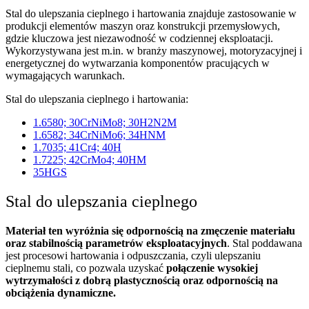
Stal do ulepszania cieplnego i hartowania znajduje zastosowanie w
produkcji elementów maszyn oraz konstrukcji przemysłowych,
gdzie kluczowa jest niezawodność w codziennej eksploatacji.
Wykorzystywana jest m.in. w branży maszynowej, motoryzacyjnej i
energetycznej do wytwarzania komponentów pracujących w
wymagających warunkach.
Stal do ulepszania cieplnego i hartowania:
1.6580; 30CrNiMo8; 30H2N2M
1.6582; 34CrNiMo6; 34HNM
1.7035; 41Cr4; 40H
1.7225; 42CrMo4; 40HM
35HGS
Stal do ulepszania cieplnego
Materiał ten wyróżnia się odpornością na zmęczenie materiału
oraz stabilnością parametrów eksploatacyjnych
. Stal poddawana
jest procesowi hartowania i odpuszczania, czyli ulepszaniu
cieplnemu stali, co pozwala uzyskać
połączenie wysokiej
wytrzymałości z dobrą plastycznością oraz odpornością na
obciążenia dynamiczne.