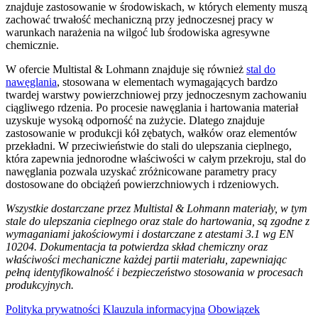
znajduje zastosowanie w środowiskach, w których elementy muszą
zachować trwałość mechaniczną przy jednoczesnej pracy w
warunkach narażenia na wilgoć lub środowiska agresywne
chemicznie.
W ofercie Multistal & Lohmann znajduje się również
stal do
nawęglania
, stosowana w elementach wymagających bardzo
twardej warstwy powierzchniowej przy jednoczesnym zachowaniu
ciągliwego rdzenia. Po procesie nawęglania i hartowania materiał
uzyskuje wysoką odporność na zużycie. Dlatego znajduje
zastosowanie w produkcji kół zębatych, wałków oraz elementów
przekładni. W przeciwieństwie do stali do ulepszania cieplnego,
która zapewnia jednorodne właściwości w całym przekroju, stal do
nawęglania pozwala uzyskać zróżnicowane parametry pracy
dostosowane do obciążeń powierzchniowych i rdzeniowych.
Wszystkie dostarczane przez Multistal & Lohmann materiały, w tym
stale do ulepszania cieplnego oraz stale do hartowania, są zgodne z
wymaganiami jakościowymi i dostarczane z atestami 3.1 wg EN
10204. Dokumentacja ta potwierdza skład chemiczny oraz
właściwości mechaniczne każdej partii materiału, zapewniając
pełną identyfikowalność i bezpieczeństwo stosowania w procesach
produkcyjnych.
Polityka prywatności
Klauzula informacyjna
Obowiązek