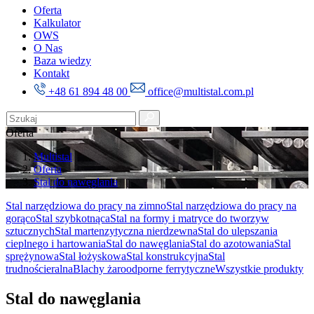
Oferta
Kalkulator
OWS
O Nas
Baza wiedzy
Kontakt
+48 61 894 48 00
office@multistal.com.pl
Oferta
Multistal
Oferta
Stal do nawęglania
Stal narzędziowa do pracy na zimno
Stal narzędziowa do pracy na
gorąco
Stal szybkotnąca
Stal na formy i matryce do tworzyw
sztucznych
Stal martenzytyczna nierdzewna
Stal do ulepszania
cieplnego i hartowania
Stal do nawęglania
Stal do azotowania
Stal
sprężynowa
Stal łożyskowa
Stal konstrukcyjna
Stal
trudnościeralna
Blachy żaroodporne ferrytyczne
Wszystkie produkty
Stal do nawęglania