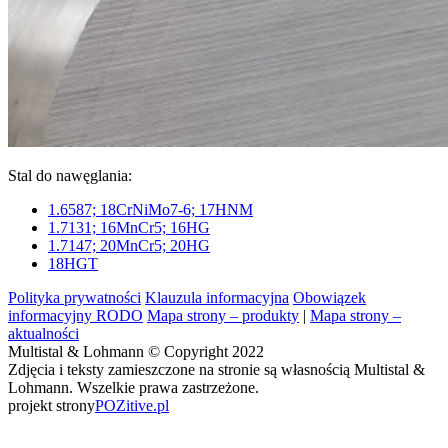
Stal do nawęglania:
1.6587; 18CrNiMo7-6; 17HNM
1.7131; 16MnCr5; 16HG
1.7147; 20MnCr5; 20HG
18HGT
Polityka prywatności
Klauzula informacyjna
Obowiązek
informacyjny RODO
Mapa strony – produkty
|
Mapa strony –
aktualności
Multistal & Lohmann © Copyright 2022
Zdjęcia i teksty zamieszczone na stronie są własnością Multistal &
Lohmann. Wszelkie prawa zastrzeżone.
projekt strony
POZitive.pl