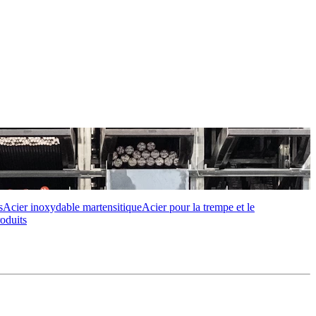
s
Acier inoxydable martensitique
Acier pour la trempe et le
roduits