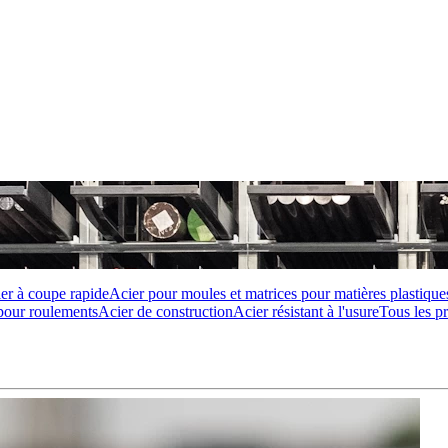
er à coupe rapide
Acier pour moules et matrices pour matières plastique
pour roulements
Acier de construction
Acier résistant à l'usure
Tous les p