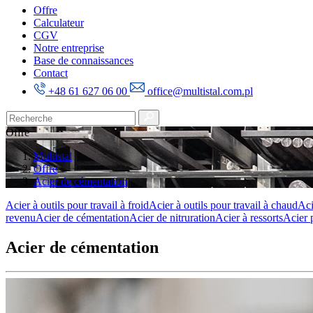
Offre
Calculateur
CGV
Notre entreprise
Base de connaissances
Contact
+48 61 627 06 00
office@multistal.com.pl
Offre
Multistal
Offre
Acier de cémentation
Acier à outils pour travail à froid
Acier à outils pour travail à chaud
Aci
revenu
Acier de cémentation
Acier de nitruration
Acier à ressorts
Acier 
Acier de cémentation