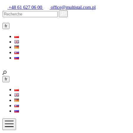
+48 61 627 06 00
office@multistal.com.pl
fr
fr