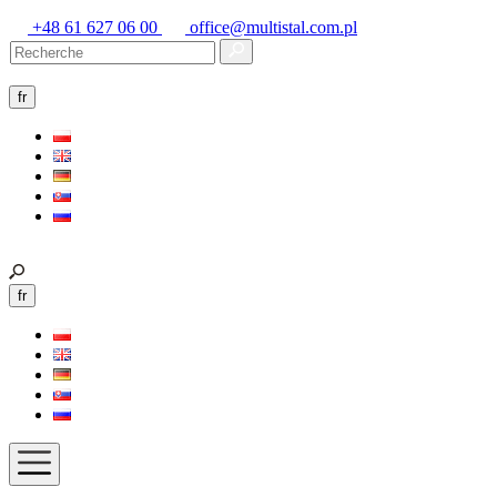
+48 61 627 06 00
office@multistal.com.pl
fr
fr