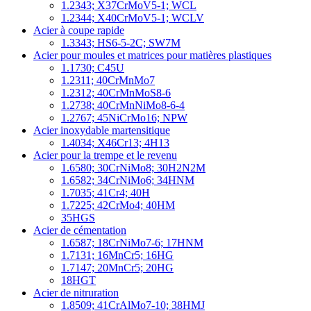
1.2343; X37CrMoV5-1; WCL
1.2344; X40CrMoV5-1; WCLV
Acier à coupe rapide
1.3343; HS6-5-2C; SW7M
Acier pour moules et matrices pour matières plastiques
1.1730; C45U
1.2311; 40CrMnMo7
1.2312; 40CrMnMoS8-6
1.2738; 40CrMnNiMo8-6-4
1.2767; 45NiCrMo16; NPW
Acier inoxydable martensitique
1.4034; X46Cr13; 4H13
Acier pour la trempe et le revenu
1.6580; 30CrNiMo8; 30H2N2M
1.6582; 34CrNiMo6; 34HNM
1.7035; 41Cr4; 40H
1.7225; 42CrMo4; 40HM
35HGS
Acier de cémentation
1.6587; 18CrNiMo7-6; 17HNM
1.7131; 16MnCr5; 16HG
1.7147; 20MnCr5; 20HG
18HGT
Acier de nitruration
1.8509; 41CrAlMo7-10; 38HMJ