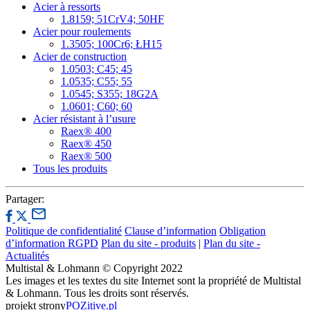
Acier à ressorts
1.8159; 51CrV4; 50HF
Acier pour roulements
1.3505; 100Cr6; ŁH15
Acier de construction
1.0503; C45; 45
1.0535; C55; 55
1.0545; S355; 18G2A
1.0601; C60; 60
Acier résistant à l’usure
Raex® 400
Raex® 450
Raex® 500
Tous les produits
Partager:
Politique de confidentialité
Clause d’information
Obligation
d’information RGPD
Plan du site - produits
|
Plan du site -
Actualités
Multistal & Lohmann © Copyright 2022
Les images et les textes du site Internet sont la propriété de Multistal
& Lohmann. Tous les droits sont réservés.
projekt strony
POZitive.pl