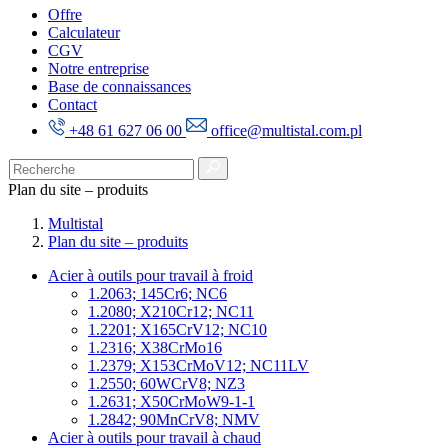
Offre
Calculateur
CGV
Notre entreprise
Base de connaissances
Contact
+48 61 627 06 00
office@multistal.com.pl
Plan du site – produits
Multistal
Plan du site – produits
Acier à outils pour travail à froid
1.2063; 145Cr6; NC6
1.2080; X210Cr12; NC11
1.2201; X165CrV12; NC10
1.2316; X38CrMo16
1.2379; X153CrMoV12; NC11LV
1.2550; 60WCrV8; NZ3
1.2631; X50CrMoW9-1-1
1.2842; 90MnCrV8; NMV
Acier à outils pour travail à chaud