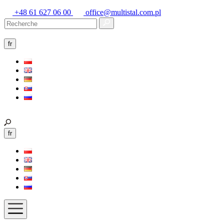
+48 61 627 06 00
office@multistal.com.pl
fr
fr