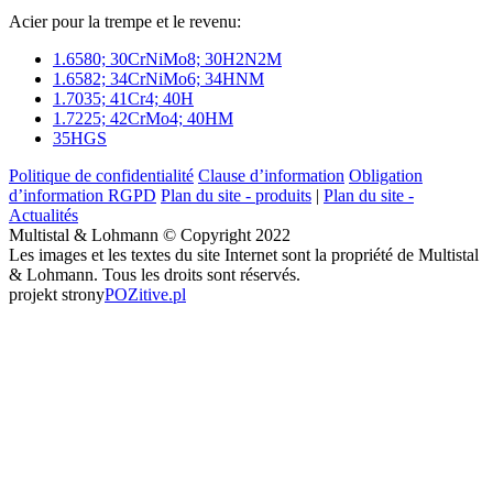
Acier pour la trempe et le revenu:
1.6580; 30CrNiMo8; 30H2N2M
1.6582; 34CrNiMo6; 34HNM
1.7035; 41Cr4; 40H
1.7225; 42CrMo4; 40HM
35HGS
Politique de confidentialité
Clause d’information
Obligation
d’information RGPD
Plan du site - produits
|
Plan du site -
Actualités
Multistal & Lohmann © Copyright 2022
Les images et les textes du site Internet sont la propriété de Multistal
& Lohmann. Tous les droits sont réservés.
projekt strony
POZitive.pl