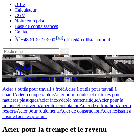
Offre
Calculateur
CGV
Notre entreprise
Base de connaissances
Contact
+48 61 627 06 00
office@multistal.com.pl
Offre
Multistal
Offre
Acier pour la trempe et le revenu
Acier à outils pour travail à froid
Acier à outils pour travail à
chaud
Acier à coupe rapide
Acier pour moules et matrices pour
matières plastiques
Acier inoxydable martensitique
Acier pour la
trempe et le revenu
Acier de cémentation
Acier de nitruration
Acier à
ressorts
Acier pour roulements
Acier de construction
Acier résistant à
l'usure
Tous les produits
Acier pour la trempe et le revenu