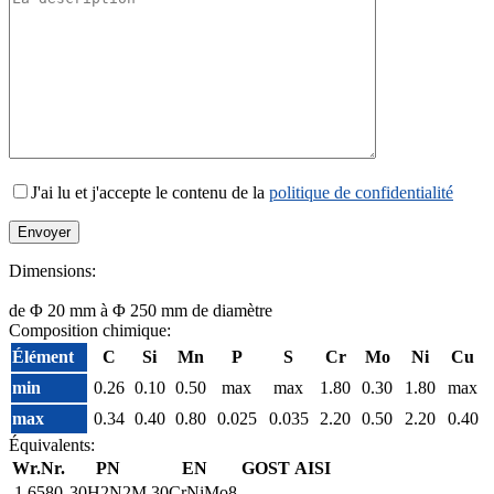
J'ai lu et j'accepte le contenu de la
politique de confidentialité
Dimensions:
de Φ 20 mm à Φ 250 mm de diamètre
Composition chimique:
Élément
C
Si
Mn
P
S
Cr
Mo
Ni
Cu
min
0.26
0.10
0.50
max
max
1.80
0.30
1.80
max
max
0.34
0.40
0.80
0.025
0.035
2.20
0.50
2.20
0.40
Équivalents:
Wr.Nr.
PN
EN
GOST
AISI
1.6580
30H2N2M
30CrNiMo8
–
–