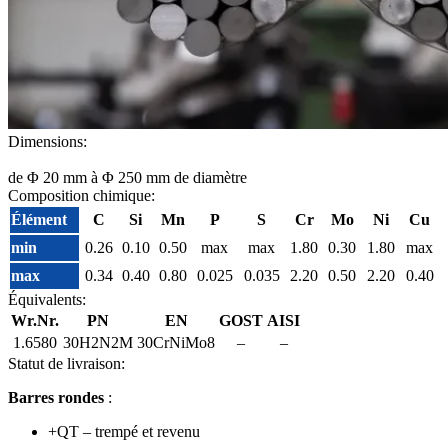
Dimensions:
de Φ 20 mm à Φ 250 mm de diamètre
Composition chimique:
Élément
C
Si
Mn
P
S
Cr
Mo
Ni
Cu
min
0.26
0.10
0.50
max
max
1.80
0.30
1.80
max
max
0.34
0.40
0.80
0.025
0.035
2.20
0.50
2.20
0.40
Équivalents:
Wr.Nr.
PN
EN
GOST
AISI
1.6580
30H2N2M
30CrNiMo8
–
–
Statut de livraison:
Barres rondes
:
+QT – trempé et revenu