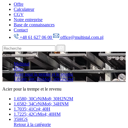
Offre
Calculateur
CGV
Notre entreprise
Base de connaissances
Contact
+48 61 627 06 00
office@multistal.com.pl
Offre
Multistal
Offre
Acier pour la trempe et le revenu
1.6580; 30CrNiMo8; 30H2N2M
Acier pour la trempe et le revenu
1.6580; 30CrNiMo8; 30H2N2M
1.6582; 34CrNiMo6; 34HNM
1.7035; 41Cr4; 40H
1.7225; 42CrMo4; 40HM
35HGS
Retour à la catégorie