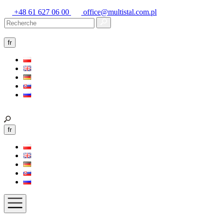
+48 61 627 06 00
office@multistal.com.pl
fr
fr