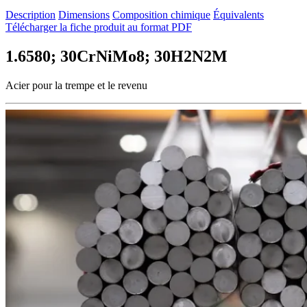
Description
Dimensions
Composition chimique
Équivalents
Télécharger la fiche produit au format PDF
1.6580; 30CrNiMo8; 30H2N2M
Acier pour la trempe et le revenu