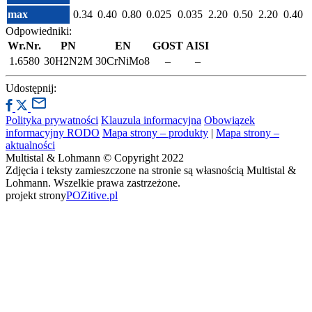
max
0.34
0.40
0.80
0.025
0.035
2.20
0.50
2.20
0.40
Odpowiedniki:
Wr.Nr.
PN
EN
GOST
AISI
1.6580
30H2N2M
30CrNiMo8
–
–
Udostępnij:
Polityka prywatności
Klauzula informacyjna
Obowiązek
informacyjny RODO
Mapa strony – produkty
|
Mapa strony –
aktualności
Multistal & Lohmann © Copyright 2022
Zdjęcia i teksty zamieszczone na stronie są własnością Multistal &
Lohmann. Wszelkie prawa zastrzeżone.
projekt strony
POZitive.pl