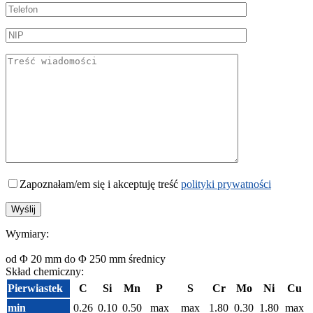
Zapoznałam/em się i akceptuję treść
polityki prywatności
Wymiary:
od Φ 20 mm do Φ 250 mm średnicy
Skład chemiczny:
Pierwiastek
C
Si
Mn
P
S
Cr
Mo
Ni
Cu
min
0.26
0.10
0.50
max
max
1.80
0.30
1.80
max