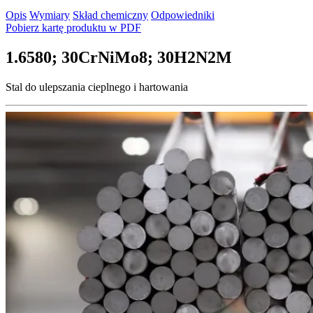
Opis
Wymiary
Skład chemiczny
Odpowiedniki
Pobierz kartę produktu w PDF
1.6580; 30CrNiMo8; 30H2N2M
Stal do ulepszania cieplnego i hartowania