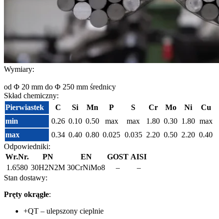
Wymiary:
od Φ 20 mm do Φ 250 mm średnicy
Skład chemiczny:
Pierwiastek
C
Si
Mn
P
S
Cr
Mo
Ni
Cu
min
0.26
0.10
0.50
max
max
1.80
0.30
1.80
max
max
0.34
0.40
0.80
0.025
0.035
2.20
0.50
2.20
0.40
Odpowiedniki:
Wr.Nr.
PN
EN
GOST
AISI
1.6580
30H2N2M
30CrNiMo8
–
–
Stan dostawy:
Pręty okrągłe
:
+QT – ulepszony cieplnie