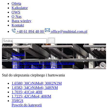
Oferta
Kalkulator
OWS
O Nas
Baza wiedzy
Kontakt
+48 61 894 48 00
office@multistal.com.pl
Oferta
Multistal
Oferta
Stal do ulepszania cieplnego i hartowania
1.6580; 30CrNiMo8; 30H2N2M
Stal do ulepszania cieplnego i hartowania
1.6580; 30CrNiMo8; 30H2N2M
1.6582; 34CrNiMo6; 34HNM
1.7035; 41Cr4; 40H
1.7225; 42CrMo4; 40HM
35HGS
Powrót do kategorii