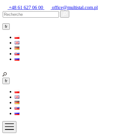
+48 61 627 06 00
office@multistal.com.pl
fr
fr