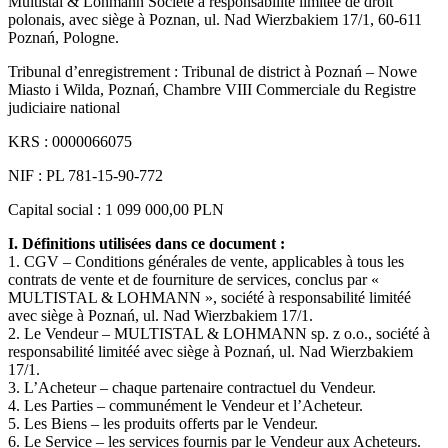
Multistal & Lohmann Société à responsabilité limitée de droit
polonais, avec siège à Poznan, ul. Nad Wierzbakiem 17/1, 60-611
Poznań, Pologne.
Tribunal d’enregistrement : Tribunal de district à Poznań – Nowe
Miasto i Wilda, Poznań, Chambre VIII Commerciale du Registre
judiciaire national
KRS : 0000066075
NIF : PL 781-15-90-772
Capital social : 1 099 000,00 PLN
I. Définitions utilisées dans ce document :
1. CGV – Conditions générales de vente, applicables à tous les
contrats de vente et de fourniture de services, conclus par «
MULTISTAL & LOHMANN », société à responsabilité limitéé
avec siège à Poznań, ul. Nad Wierzbakiem 17/1.
2. Le Vendeur – MULTISTAL & LOHMANN sp. z o.o., société à
responsabilité limitéé avec siège à Poznań, ul. Nad Wierzbakiem
17/1.
3. L’Acheteur – chaque partenaire contractuel du Vendeur.
4. Les Parties – communément le Vendeur et l’Acheteur.
5. Les Biens – les produits offerts par le Vendeur.
6. Le Service – les services fournis par le Vendeur aux Acheteurs.