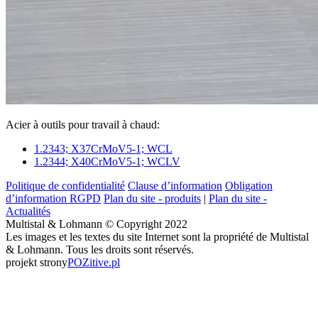
Acier à outils pour travail à chaud:
1.2343; X37CrMoV5-1; WCL
1.2344; X40CrMoV5-1; WCLV
Politique de confidentialité
Clause d’information
Obligation
d’information RGPD
Plan du site - produits
|
Plan du site -
Actualités
Multistal & Lohmann © Copyright 2022
Les images et les textes du site Internet sont la propriété de Multistal
& Lohmann. Tous les droits sont réservés.
projekt strony
POZitive.pl