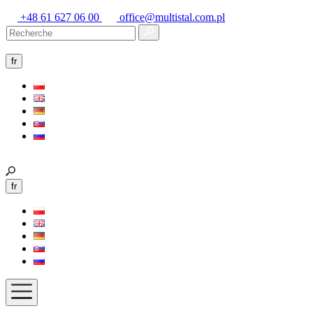
+48 61 627 06 00
office@multistal.com.pl
fr
fr