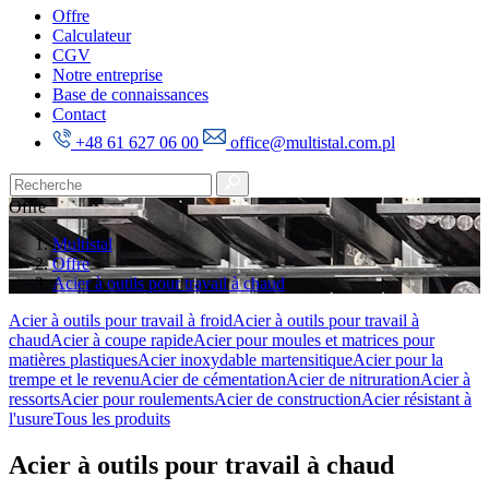
Offre
Calculateur
CGV
Notre entreprise
Base de connaissances
Contact
+48 61 627 06 00
office@multistal.com.pl
Offre
Multistal
Offre
Acier à outils pour travail à chaud
Acier à outils pour travail à froid
Acier à outils pour travail à
chaud
Acier à coupe rapide
Acier pour moules et matrices pour
matières plastiques
Acier inoxydable martensitique
Acier pour la
trempe et le revenu
Acier de cémentation
Acier de nitruration
Acier à
ressorts
Acier pour roulements
Acier de construction
Acier résistant à
l'usure
Tous les produits
Acier à outils pour travail à chaud