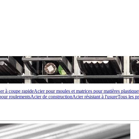
er à coupe rapide
Acier pour moules et matrices pour matières plastique
pour roulements
Acier de construction
Acier résistant à l'usure
Tous les p