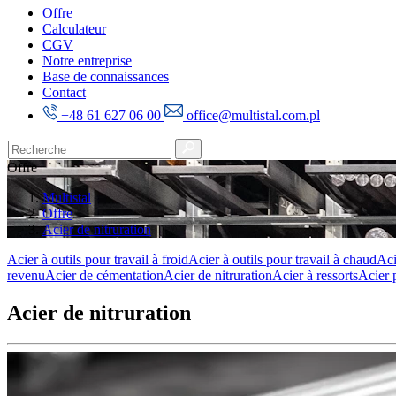
Offre
Calculateur
CGV
Notre entreprise
Base de connaissances
Contact
+48 61 627 06 00
office@multistal.com.pl
Offre
Multistal
Offre
Acier de nitruration
Acier à outils pour travail à froid
Acier à outils pour travail à chaud
Aci
revenu
Acier de cémentation
Acier de nitruration
Acier à ressorts
Acier 
Acier de nitruration