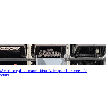
s
Acier inoxydable martensitique
Acier pour la trempe et le
roduits