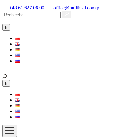
+48 61 627 06 00
office@multistal.com.pl
fr
fr