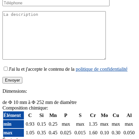
J'ai lu et j'accepte le contenu de la
politique de confidentialité
Dimensions:
de Φ 10 mm à Φ 252 mm de diamètre
Composition chimique:
Élément
C
Si
Mn
P
S
Cr
Mo
Cu
Al
min
0.93
0.15
0.25
max
max
1.35
max
max
max
max
1.05
0.35
0.45
0.025
0.015
1.60
0.10
0.30
0.050