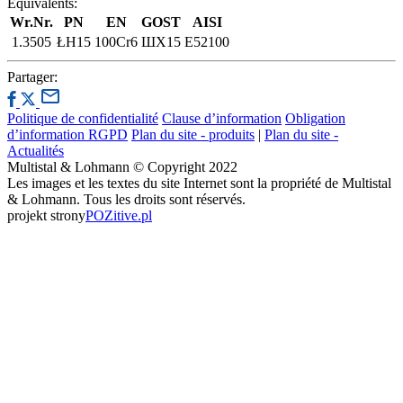
Équivalents:
Wr.Nr.
PN
EN
GOST
AISI
1.3505
ŁH15
100Cr6
ШХ15
E52100
Partager:
Politique de confidentialité
Clause d’information
Obligation
d’information RGPD
Plan du site - produits
|
Plan du site -
Actualités
Multistal & Lohmann © Copyright 2022
Les images et les textes du site Internet sont la propriété de Multistal
& Lohmann. Tous les droits sont réservés.
projekt strony
POZitive.pl