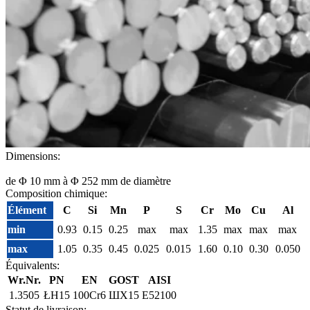
Dimensions:
de Φ 10 mm à Φ 252 mm de diamètre
Composition chimique:
Élément
C
Si
Mn
P
S
Cr
Mo
Cu
Al
min
0.93
0.15
0.25
max
max
1.35
max
max
max
max
1.05
0.35
0.45
0.025
0.015
1.60
0.10
0.30
0.050
Équivalents:
Wr.Nr.
PN
EN
GOST
AISI
1.3505
ŁH15
100Cr6
ШХ15
E52100
Statut de livraison: