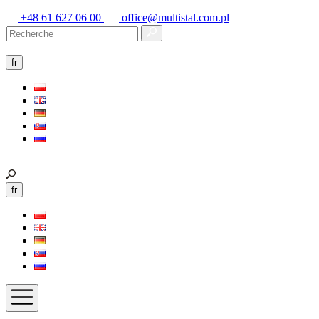
+48 61 627 06 00
office@multistal.com.pl
fr
fr