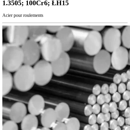
1.3505; 100Cr6; ŁH15
Acier pour roulements