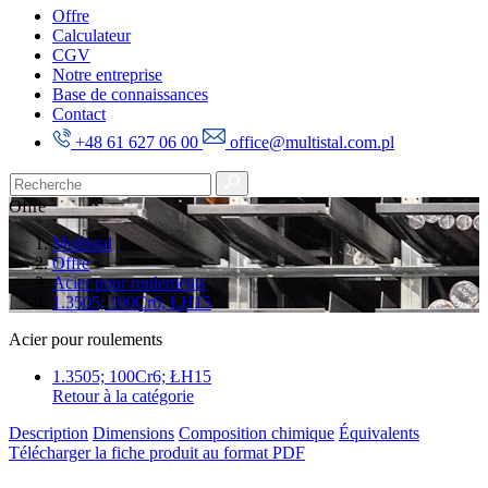
Offre
Calculateur
CGV
Notre entreprise
Base de connaissances
Contact
+48 61 627 06 00
office@multistal.com.pl
Offre
Multistal
Offre
Acier pour roulements
1.3505; 100Cr6; ŁH15
Acier pour roulements
1.3505; 100Cr6; ŁH15
Retour à la catégorie
Description
Dimensions
Composition chimique
Équivalents
Télécharger la fiche produit au format PDF