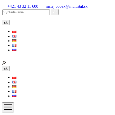
+421 43 32 11 600
matej.bobak@multistal.sk
sk
sk