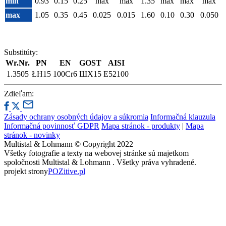
min
0.93
0.15
0.25
max
max
1.35
max
max
max
max
1.05
0.35
0.45
0.025
0.015
1.60
0.10
0.30
0.050
Substitúty:
Wr.Nr.
PN
EN
GOST
AISI
1.3505
ŁH15
100Cr6
ШХ15
E52100
Zdieľam:
Zásady ochrany osobných údajov a súkromia
Informačná klauzula
Informačná povinnosť GDPR
Mapa stránok - produkty
|
Mapa
stránok - novinky
Multistal & Lohmann © Copyright 2022
Všetky fotografie a texty na webovej stránke sú majetkom
spoločnosti Multistal & Lohmann . Všetky práva vyhradené.
projekt strony
POZitive.pl