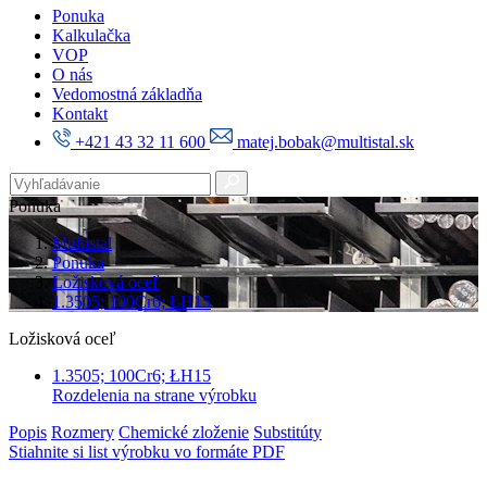
Ponuka
Kalkulačka
VOP
O nás
Vedomostná základňa
Kontakt
+421 43 32 11 600
matej.bobak@multistal.sk
Ponuka
Multistal
Ponuka
Ložisková oceľ
1.3505; 100Cr6; ŁH15
Ložisková oceľ
1.3505; 100Cr6; ŁH15
Rozdelenia na strane výrobku
Popis
Rozmery
Chemické zloženie
Substitúty
Stiahnite si list výrobku vo formáte PDF