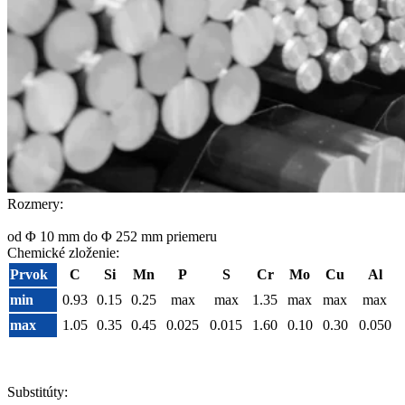
Rozmery:
od Φ 10 mm do Φ 252 mm priemeru
Chemické zloženie:
Prvok
C
Si
Mn
P
S
Cr
Mo
Cu
Al
min
0.93
0.15
0.25
max
max
1.35
max
max
max
max
1.05
0.35
0.45
0.025
0.015
1.60
0.10
0.30
0.050
Substitúty: