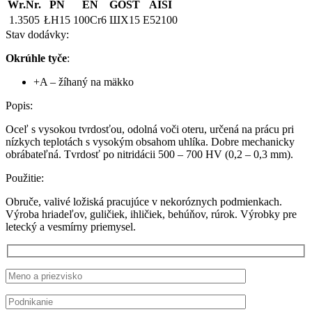
Wr.Nr.
PN
EN
GOST
AISI
1.3505
ŁH15
100Cr6
ШХ15
E52100
Stav dodávky:
Okrúhle tyče
:
+A – žíhaný na mäkko
Popis:
Oceľ s vysokou tvrdosťou, odolná voči oteru, určená na prácu pri
nízkych teplotách s vysokým obsahom uhlíka. Dobre mechanicky
obrábateľná. Tvrdosť po nitridácii 500 – 700 HV (0,2 – 0,3 mm).
Použitie:
Obruče, valivé ložiská pracujúce v nekoróznych podmienkach.
Výroba hriadeľov, guličiek, ihličiek, behúňov, rúrok. Výrobky pre
letecký a vesmírny priemysel.