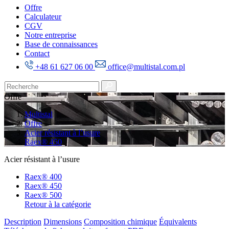
Offre
Calculateur
CGV
Notre entreprise
Base de connaissances
Contact
+48 61 627 06 00
office@multistal.com.pl
Offre
Multistal
Offre
Acier résistant à l’usure
Raex® 450
Acier résistant à l’usure
Raex® 400
Raex® 450
Raex® 500
Retour à la catégorie
Description
Dimensions
Composition chimique
Équivalents