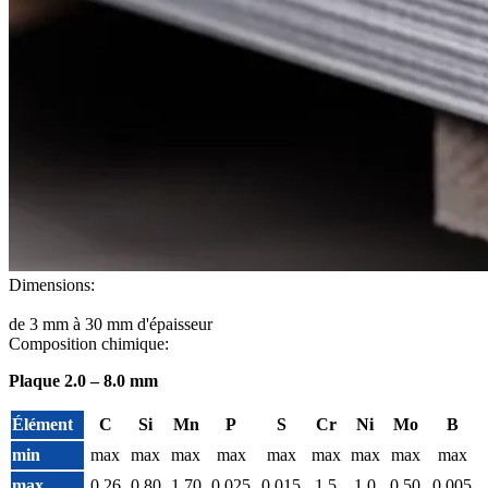
Dimensions:
de 3 mm à 30 mm d'épaisseur
Composition chimique:
Plaque 2.0 – 8.0 mm
Élément
C
Si
Mn
P
S
Cr
Ni
Mo
B
min
max
max
max
max
max
max
max
max
max
max
0.26
0.80
1.70
0.025
0.015
1.5
1.0
0.50
0.005