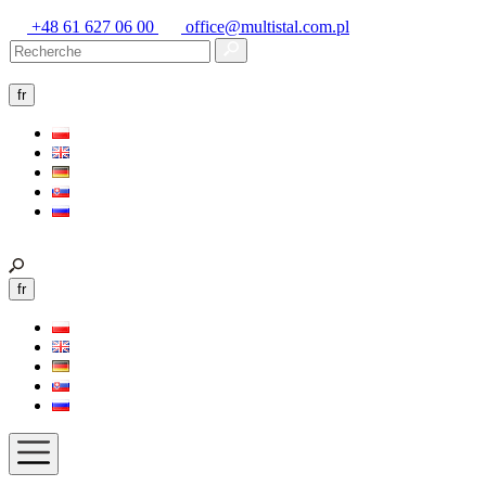
+48 61 627 06 00
office@multistal.com.pl
fr
fr