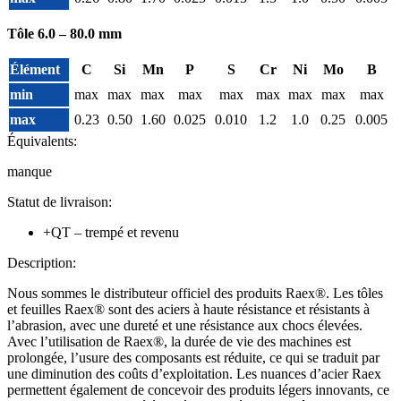
Tôle 6.0 – 80.0 mm
Élément
C
Si
Mn
P
S
Cr
Ni
Mo
B
min
max
max
max
max
max
max
max
max
max
max
0.23
0.50
1.60
0.025
0.010
1.2
1.0
0.25
0.005
Équivalents:
manque
Statut de livraison:
+QT – trempé et revenu
Description:
Nous sommes le distributeur officiel des produits Raex®. Les tôles
et feuilles Raex® sont des aciers à haute résistance et résistants à
l’abrasion, avec une dureté et une résistance aux chocs élevées.
Avec l’utilisation de Raex®, la durée de vie des machines est
prolongée, l’usure des composants est réduite, ce qui se traduit par
une diminution des coûts d’exploitation. Les nuances d’acier Raex
permettent également de concevoir des produits légers innovants, ce