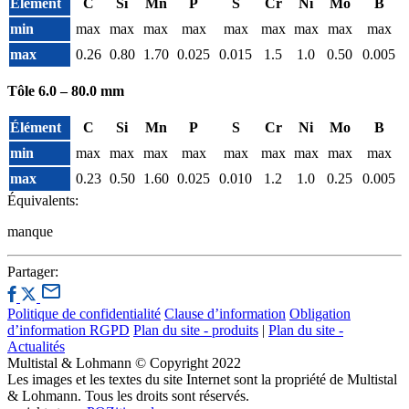
Élément
C
Si
Mn
P
S
Cr
Ni
Mo
B
min
max
max
max
max
max
max
max
max
max
max
0.26
0.80
1.70
0.025
0.015
1.5
1.0
0.50
0.005
Tôle 6.0 – 80.0 mm
Élément
C
Si
Mn
P
S
Cr
Ni
Mo
B
min
max
max
max
max
max
max
max
max
max
max
0.23
0.50
1.60
0.025
0.010
1.2
1.0
0.25
0.005
Équivalents:
manque
Partager:
Politique de confidentialité
Clause d’information
Obligation
d’information RGPD
Plan du site - produits
|
Plan du site -
Actualités
Multistal & Lohmann © Copyright 2022
Les images et les textes du site Internet sont la propriété de Multistal
& Lohmann. Tous les droits sont réservés.