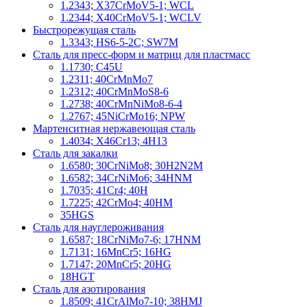
1.2343; X37CrMoV5-1; WCL
1.2344; X40CrMoV5-1; WCLV
Быстрорежущая сталь
1.3343; HS6-5-2C; SW7M
Сталь для пресс-форм и матриц для пластмасс
1.1730; C45U
1.2311; 40CrMnMo7
1.2312; 40CrMnMoS8-6
1.2738; 40CrMnNiMo8-6-4
1.2767; 45NiCrMo16; NPW
Мартенситная нержавеющая сталь
1.4034; X46Cr13; 4H13
Сталь для закалки
1.6580; 30CrNiMo8; 30H2N2M
1.6582; 34CrNiMo6; 34HNM
1.7035; 41Cr4; 40H
1.7225; 42CrMo4; 40HM
35HGS
Сталь для науглероживания
1.6587; 18CrNiMo7-6; 17HNM
1.7131; 16MnCr5; 16HG
1.7147; 20MnCr5; 20HG
18HGT
Сталь для азотирования
1.8509; 41CrAlMo7-10; 38HMJ