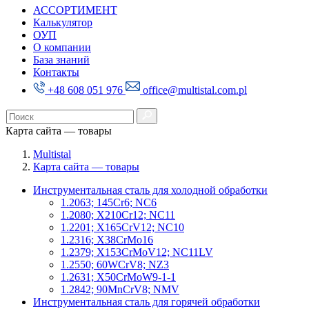
АССОРТИМЕНТ
Калькулятор
ОУП
О компании
База знаний
Контакты
+48 608 051 976
office@multistal.com.pl
Карта сайта — товары
Multistal
Карта сайта — товары
Инструментальная сталь для холодной обработки
1.2063; 145Cr6; NC6
1.2080; X210Cr12; NC11
1.2201; X165CrV12; NC10
1.2316; X38CrMo16
1.2379; X153CrMoV12; NC11LV
1.2550; 60WCrV8; NZ3
1.2631; X50CrMoW9-1-1
1.2842; 90MnCrV8; NMV
Инструментальная сталь для горячей обработки