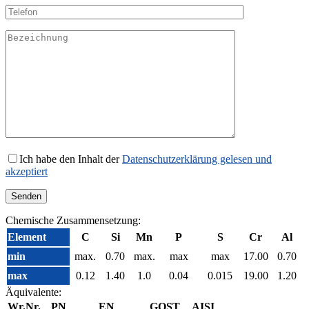
Ich habe den Inhalt der
Datenschutzerklärung gelesen und
akzeptiert
Chemische Zusammensetzung:
Element
C
Si
Mn
P
S
Cr
Al
min
max.
0.70
max.
max
max
17.00
0.70
max
0.12
1.40
1.0
0.04
0.015
19.00
1.20
Äquivalente:
Wr.Nr.
PN
EN
GOST
AISI