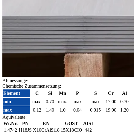
Abmessunge:
Chemische Zusammensetzung:
Element
C
Si
Mn
P
S
Cr
Al
min
max.
0.70
max.
max
max
17.00
0.70
max
0.12
1.40
1.0
0.04
0.015
19.00
1.20
Äquivalente:
Wr.Nr.
PN
EN
GOST
AISI
1.4742
H18JS
X10CrAlSi18
15Х18СЮ
442