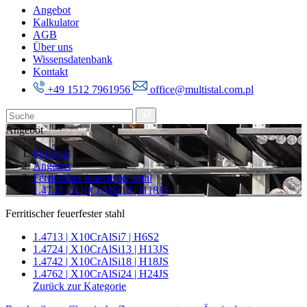
Angebot
Kalkulator
AGB
Über uns
Wissensdatenbank
Kontakt
+49 1512 7961956
office@multistal.com.pl
Angebot
Multistal
Angebot
Ferritischer feuerfester stahl
1.4742 | X10CrAlSi18 | H18JS
Ferritischer feuerfester stahl
1.4713 | X10CrAlSi7 | H6S2
1.4724 | X10CrAlSi13 | H13JS
1.4742 | X10CrAlSi18 | H18JS
1.4762 | X10CrAlSi24 | H24JS
Zurück zur Kategorie