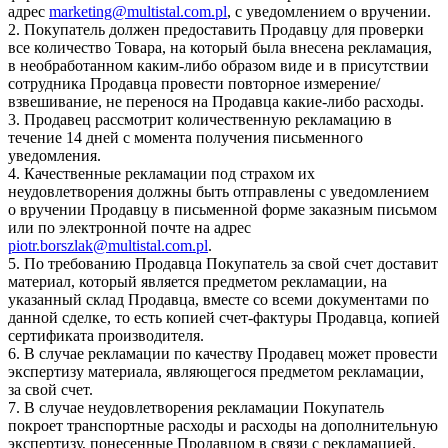
адрес
marketing@multistal.com.pl
, с уведомлением о вручении.
2. Покупатель должен предоставить Продавцу для проверки
все количество Товара, на который была внесена рекламация,
в необработанном каким-либо образом виде и в присутствии
сотрудника Продавца провести повторное измерение/
взвешивание, не перенося на Продавца какие-либо расходы.
3. Продавец рассмотрит количественную рекламацию в
течение 14 дней с момента получения письменного
уведомления.
4. Качественные рекламации под страхом их
неудовлетворения должны быть отправлены с уведомлением
о вручении Продавцу в письменной форме заказным письмом
или по электронной почте на адрес
piotr.borszlak@multistal.com.pl
.
5. По требованию Продавца Покупатель за свой счет доставит
материал, который является предметом рекламации, на
указанный склад Продавца, вместе со всеми документами по
данной сделке, то есть копией счет-фактуры Продавца, копией
сертификата производителя.
6. В случае рекламации по качеству Продавец может провести
экспертизу материала, являющегося предметом рекламации,
за свой счет.
7. В случае неудовлетворения рекламации Покупатель
покроет транспортные расходы и расходы на дополнительную
экспертизу, понесенные Продавцом в связи с рекламацией.