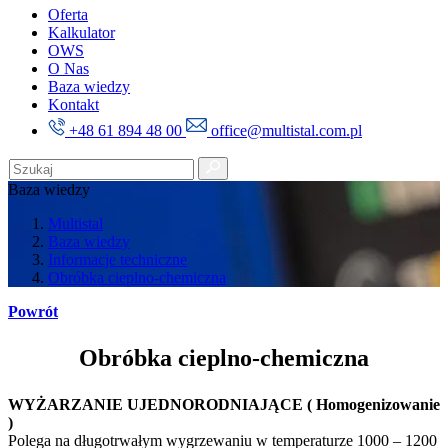
Oferta
Kalkulator
OWS
O Nas
Baza wiedzy
Kontakt
+48 61 894 48 00
office@multistal.com.pl
Baza wiedzy
Multistal
Baza wiedzy
Informacje techniczne
Obróbka cieplno-chemiczna
Powrót
Obróbka cieplno-chemiczna
WYŻARZANIE UJEDNORODNIAJĄCE ( Homogenizowanie
)
Polega na długotrwałym wygrzewaniu w temperaturze 1000 – 1200