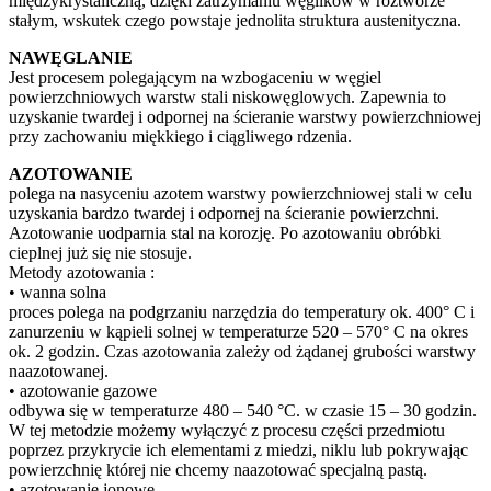
międzykrystaliczną, dzięki zatrzymaniu węglików w roztworze
stałym, wskutek czego powstaje jednolita struktura austenityczna.
NAWĘGLANIE
Jest procesem polegającym na wzbogaceniu w węgiel
powierzchniowych warstw stali niskowęglowych. Zapewnia to
uzyskanie twardej i odpornej na ścieranie warstwy powierzchniowej
przy zachowaniu miękkiego i ciągliwego rdzenia.
AZOTOWANIE
polega na nasyceniu azotem warstwy powierzchniowej stali w celu
uzyskania bardzo twardej i odpornej na ścieranie powierzchni.
Azotowanie uodparnia stal na korozję. Po azotowaniu obróbki
cieplnej już się nie stosuje.
Metody azotowania :
• wanna solna
proces polega na podgrzaniu narzędzia do temperatury ok. 400° C i
zanurzeniu w kąpieli solnej w temperaturze 520 – 570° C na okres
ok. 2 godzin. Czas azotowania zależy od żądanej grubości warstwy
naazotowanej.
• azotowanie gazowe
odbywa się w temperaturze 480 – 540 °C. w czasie 15 – 30 godzin.
W tej metodzie możemy wyłączyć z procesu części przedmiotu
poprzez przykrycie ich elementami z miedzi, niklu lub pokrywając
powierzchnię której nie chcemy naazotować specjalną pastą.
• azotowanie jonowe