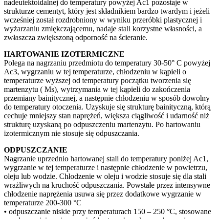
nadeutektoidalnej do temperatury powyżej Ac1 pozostaje w
strukturze cementyt, który jest składnikiem bardzo twardym i jeżeli
wcześniej został rozdrobniony w wyniku przeróbki plastycznej i
wyżarzaniu zmiękczającemu, nadaje stali korzystne własności, a
zwłaszcza zwiększoną odporność na ścieranie.
HARTOWANIE IZOTERMICZNE
Polega na nagrzaniu przedmiotu do temperatury 30-50° C powyżej
Ac3, wygrzaniu w tej temperaturze, chłodzeniu w kąpieli o
temperaturze wyższej od temperatury początku tworzenia się
martenzytu ( Ms), wytrzymania w tej kąpieli do zakończenia
przemiany bainitycznej, a następnie chłodzeniu w sposób dowolny
do temperatury otoczenia. Uzyskuje się strukturę bainityczną, którą
cechuje mniejszy stan naprężeń, większa ciągliwość i udarność niż
strukturę uzyskaną po odpuszczeniu martenzytu. Po hartowaniu
izotermicznym nie stosuje się odpuszczania.
ODPUSZCZANIE
Nagrzanie uprzednio hartowanej stali do temperatury poniżej Ac1,
wygrzanie w tej temperaturze i następnie chłodzenie w powietrzu,
oleju lub wodzie. Chłodzenie w oleju i wodzie stosuje się dla stali
wrażliwych na kruchość odpuszczania. Powstałe przez intensywne
chłodzenie naprężenia usuwa się przez dodatkowe wygrzanie w
temperaturze 200-300 °C
• odpuszczanie niskie przy temperaturach 150 – 250 °C, stosowane