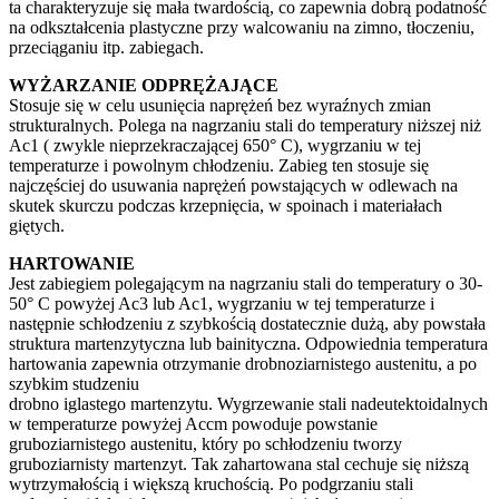
ta charakteryzuje się mała twardością, co zapewnia dobrą podatność
na odkształcenia plastyczne przy walcowaniu na zimno, tłoczeniu,
przeciąganiu itp. zabiegach.
WYŻARZANIE ODPRĘŻAJĄCE
Stosuje się w celu usunięcia naprężeń bez wyraźnych zmian
strukturalnych. Polega na nagrzaniu stali do temperatury niższej niż
Ac1 ( zwykle nieprzekraczającej 650° C), wygrzaniu w tej
temperaturze i powolnym chłodzeniu. Zabieg ten stosuje się
najczęściej do usuwania naprężeń powstających w odlewach na
skutek skurczu podczas krzepnięcia, w spoinach i materiałach
giętych.
HARTOWANIE
Jest zabiegiem polegającym na nagrzaniu stali do temperatury o 30-
50° C powyżej Ac3 lub Ac1, wygrzaniu w tej temperaturze i
następnie schłodzeniu z szybkością dostatecznie dużą, aby powstała
struktura martenzytyczna lub bainityczna. Odpowiednia temperatura
hartowania zapewnia otrzymanie drobnoziarnistego austenitu, a po
szybkim studzeniu
drobno iglastego martenzytu. Wygrzewanie stali nadeutektoidalnych
w temperaturze powyżej Accm powoduje powstanie
gruboziarnistego austenitu, który po schłodzeniu tworzy
gruboziarnisty martenzyt. Tak zahartowana stal cechuje się niższą
wytrzymałością i większą kruchością. Po podgrzaniu stali