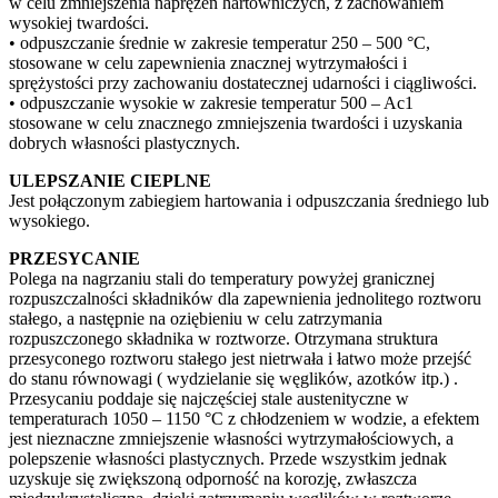
w celu zmniejszenia naprężeń hartowniczych, z zachowaniem
wysokiej twardości.
• odpuszczanie średnie w zakresie temperatur 250 – 500 °C,
stosowane w celu zapewnienia znacznej wytrzymałości i
sprężystości przy zachowaniu dostatecznej udarności i ciągliwości.
• odpuszczanie wysokie w zakresie temperatur 500 – Ac1
stosowane w celu znacznego zmniejszenia twardości i uzyskania
dobrych własności plastycznych.
ULEPSZANIE CIEPLNE
Jest połączonym zabiegiem hartowania i odpuszczania średniego lub
wysokiego.
PRZESYCANIE
Polega na nagrzaniu stali do temperatury powyżej granicznej
rozpuszczalności składników dla zapewnienia jednolitego roztworu
stałego, a następnie na oziębieniu w celu zatrzymania
rozpuszczonego składnika w roztworze. Otrzymana struktura
przesyconego roztworu stałego jest nietrwała i łatwo może przejść
do stanu równowagi ( wydzielanie się węglików, azotków itp.) .
Przesycaniu poddaje się najczęściej stale austenityczne w
temperaturach 1050 – 1150 °C z chłodzeniem w wodzie, a efektem
jest nieznaczne zmniejszenie własności wytrzymałościowych, a
polepszenie własności plastycznych. Przede wszystkim jednak
uzyskuje się zwiększoną odporność na korozję, zwłaszcza