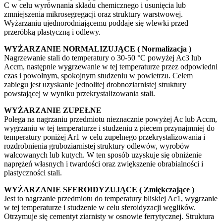
C w celu wyrównania składu chemicznego i usunięcia lub
zmniejszenia mikrosegregacji oraz struktury warstwowej.
Wyżarzaniu ujednorodniającemu poddaje się wlewki przed
przeróbką plastyczną i odlewy.
WYŻARZANIE NORMALIZUJĄCE ( Normalizacja )
Nagrzewanie stali do temperatury o 30-50 °C powyżej Ac3 lub
Accm, następnie wygrzewanie w tej temperaturze przez odpowiedni
czas i powolnym, spokojnym studzeniu w powietrzu. Celem
zabiegu jest uzyskanie jednolitej drobnoziarnistej struktury
powstającej w wyniku przekrystalizowania stali.
WYŻARZANIE ZUPEŁNE
Polega na nagrzaniu przedmiotu nieznacznie powyżej Ac lub Accm,
wygrzaniu w tej temperaturze i studzeniu z piecem przynajmniej do
temperatury poniżej Ar1 w celu zupełnego przekrystalizowania i
rozdrobnienia gruboziarnistej struktury odlewów, wyrobów
walcowanych lub kutych. W ten sposób uzyskuje się obniżenie
naprężeń własnych i twardości oraz zwiększenie obrabialności i
plastyczności stali.
WYŻARZANIE SFEROIDYZUJĄCE ( Zmiękczające )
Jest to nagrzanie przedmiotu do temperatury bliskiej Ac1, wygrzanie
w tej temperaturze i studzenie w celu sferoidyzacji węglików.
Otrzymuje się cementyt ziarnisty w osnowie ferrytycznej. Struktura