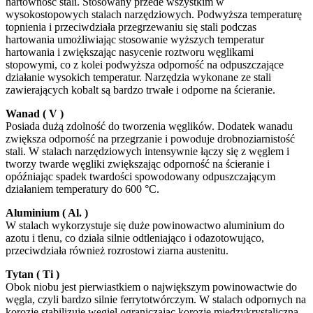
hartowność stali. Stosowany przede wszystkim w
wysokostopowych stalach narzędziowych. Podwyższa temperaturę
topnienia i przeciwdziała przegrzewaniu się stali podczas
hartowania umożliwiając stosowanie wyższych temperatur
hartowania i zwiększając nasycenie roztworu węglikami
stopowymi, co z kolei podwyższa odporność na odpuszczające
działanie wysokich temperatur. Narzędzia wykonane ze stali
zawierających kobalt są bardzo trwałe i odporne na ścieranie.
Wanad ( V )
Posiada dużą zdolność do tworzenia węglików. Dodatek wanadu
zwiększa odporność na przegrzanie i powoduje drobnoziarnistość
stali. W stalach narzędziowych intensywnie łączy się z węglem i
tworzy twarde węgliki zwiększając odporność na ścieranie i
opóźniając spadek twardości spowodowany odpuszczającym
działaniem temperatury do 600 °C.
Aluminium ( Al. )
W stalach wykorzystuje się duże powinowactwo aluminium do
azotu i tlenu, co działa silnie odtleniająco i odazotowująco,
przeciwdziała również rozrostowi ziarna austenitu.
Tytan ( Ti )
Obok niobu jest pierwiastkiem o największym powinowactwie do
węgla, czyli bardzo silnie ferrytotwórczym. W stalach odpornych na
korozję stabilizuje węgiel ograniczając korozję międzykrystaliczną.