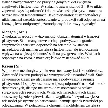
stalach narzędziowych do pracy na gorąco nikiel zwiększa
ciągliwość i hartowność. W stalach o zawartości od 3 – 9 % nikiel
zapewnia wysoką udarność i dobre własności plastyczne nawet w
bardzo niskich temperaturach. Jako pierwiastek austenitotwórczy
nikiel znalazł szerokie zastosowanie w produkcji stali odpornych na
korozje, kwasoodpornych, żaroodpornych i żarowytrzymałych.
Mangan ( Mn )
Zwiększa twardość i wytrzymałość, obniża natomiast własności
plastyczne. Stale manganowe cechuje podwyższona granica
sprężystości i większa odporność na ścieranie. W stalach
narzędziowych mangan zwiększa hartowność, ale jednocześnie
wpływa na większą skłonność stali na przegrzewanie. W stalach
odpornych na korozje może częściowo zastępować nikiel.
Krzem ( Si )
W procesie metalurgicznym krzem stosowany jest jako odtleniacz.
Zawartość krzemu podwyższa wytrzymałość i twardość stali. Stale
zawierające krzem po ulepszeniu mają podwyższoną granicę
plastyczności i sprężystości oraz większą odporność na działanie sił
dynamicznych, dlatego ma szerokie zastosowanie w stalach
sprężynowych i resorowych. W stalach narzędziowych krzem
stosowany łącznie z pierwiastkami węglikotwórczymi zwiększa
własności plastyczne po hartowaniu i hamuje spadek twardości po
odpuszczaniu. W połączeniu z chromem i molibdenem zwiększa