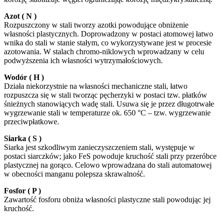
Azot ( N )
Rozpuszczony w stali tworzy azotki powodujące obniżenie
własności plastycznych. Doprowadzony w postaci atomowej łatwo
wnika do stali w stanie stałym, co wykorzystywane jest w procesie
azotowania. W stalach chromo-niklowych wprowadzany w celu
podwyższenia ich własności wytrzymałościowych.
Wodór ( H )
Działa niekorzystnie na własności mechaniczne stali, łatwo
rozpuszcza się w stali tworząc pęcherzyki w postaci tzw. płatków
śnieżnych stanowiących wadę stali. Usuwa się je przez długotrwałe
wygrzewanie stali w temperaturze ok. 650 °C – tzw. wygrzewanie
przeciwpłatkowe.
Siarka ( S )
Siarka jest szkodliwym zanieczyszczeniem stali, występuje w
postaci siarczków; jako FeS powoduje kruchość stali przy przeróbce
plastycznej na gorąco. Celowo wprowadzana do stali automatowej
w obecności manganu polepsza skrawalność.
Fosfor ( P )
Zawartość fosforu obniża własności plastyczne stali powodując jej
kruchość.