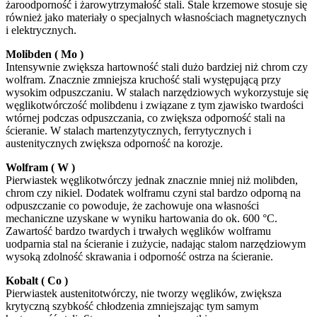
żaroodporność i żarowytrzymałość stali. Stale krzemowe stosuje się
również jako materiały o specjalnych własnościach magnetycznych
i elektrycznych.
Molibden ( Mo )
Intensywnie zwiększa hartowność stali dużo bardziej niż chrom czy
wolfram. Znacznie zmniejsza kruchość stali występującą przy
wysokim odpuszczaniu. W stalach narzędziowych wykorzystuje się
węglikotwórczość molibdenu i związane z tym zjawisko twardości
wtórnej podczas odpuszczania, co zwiększa odporność stali na
ścieranie. W stalach martenzytycznych, ferrytycznych i
austenitycznych zwiększa odporność na korozje.
Wolfram ( W )
Pierwiastek węglikotwórczy jednak znacznie mniej niż molibden,
chrom czy nikiel. Dodatek wolframu czyni stal bardzo odporną na
odpuszczanie co powoduje, że zachowuje ona własności
mechaniczne uzyskane w wyniku hartowania do ok. 600 °C.
Zawartość bardzo twardych i trwałych węglików wolframu
uodparnia stal na ścieranie i zużycie, nadając stalom narzędziowym
wysoką zdolność skrawania i odporność ostrza na ścieranie.
Kobalt ( Co )
Pierwiastek austenitotwórczy, nie tworzy węglików, zwiększa
krytyczną szybkość chłodzenia zmniejszając tym samym