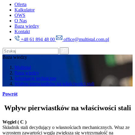
Oferta
Kalkulator
OWS
O Nas
Baza wiedzy
Kontakt
+48 61 894 48 00
office@multistal.com.pl
Baza wiedzy
Multistal
Baza wiedzy
Informacje techniczne
Wpływ pierwiastków na właściwości stali
Powrót
Wpływ pierwiastków na właściwości stali
Węgiel ( C )
Składnik stali decydujący o własnościach mechanicznych. Wraz ze
wzrostem zawartości węgla zwiększa się wytrzymałość na