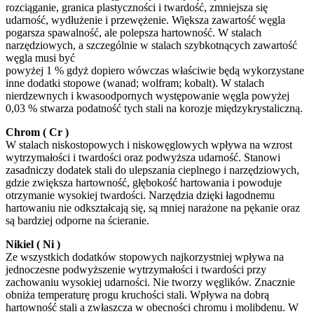
rozciąganie, granica plastyczności i twardość, zmniejsza się
udarność, wydłużenie i przewężenie. Większa zawartość węgla
pogarsza spawalność, ale polepsza hartowność. W stalach
narzędziowych, a szczególnie w stalach szybkotnących zawartość
węgla musi być
powyżej 1 % gdyż dopiero wówczas właściwie będą wykorzystane
inne dodatki stopowe (wanad; wolfram; kobalt). W stalach
nierdzewnych i kwasoodpornych występowanie węgla powyżej
0,03 % stwarza podatność tych stali na korozje międzykrystaliczną.
Chrom ( Cr )
W stalach niskostopowych i niskowęglowych wpływa na wzrost
wytrzymałości i twardości oraz podwyższa udarność. Stanowi
zasadniczy dodatek stali do ulepszania cieplnego i narzędziowych,
gdzie zwiększa hartowność, głębokość hartowania i powoduje
otrzymanie wysokiej twardości. Narzędzia dzięki łagodnemu
hartowaniu nie odkształcają się, są mniej narażone na pękanie oraz
są bardziej odporne na ścieranie.
Nikiel ( Ni )
Ze wszystkich dodatków stopowych najkorzystniej wpływa na
jednoczesne podwyższenie wytrzymałości i twardości przy
zachowaniu wysokiej udarności. Nie tworzy węglików. Znacznie
obniża temperaturę progu kruchości stali. Wpływa na dobrą
hartowność stali a zwłaszcza w obecności chromu i molibdenu. W