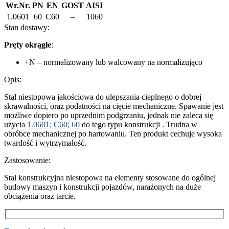
Wr.Nr.
PN
EN
GOST
AISI
1.0601
60
C60
–
1060
Stan dostawy:
Pręty okrągłe
:
+N – normalizowany lub walcowany na normalizująco
Opis:
Stal niestopowa jakościowa do ulepszania cieplnego o dobrej
skrawalności, oraz podatności na cięcie mechaniczne. Spawanie jest
możliwe dopiero po uprzednim podgrzaniu, jednak nie zaleca się
użycia
1.0601; C60; 60
do tego typu konstrukcji . Trudna w
obróbce mechanicznej po hartowaniu. Ten produkt cechuje wysoka
twardość i wytrzymałość.
Zastosowanie:
Stal konstrukcyjna niestopowa na elementy stosowane do ogólnej
budowy maszyn i konstrukcji pojazdów, narażonych na duże
obciążenia oraz tarcie.