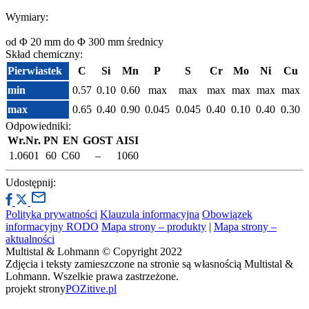
Wymiary:
od Φ 20 mm do Φ 300 mm średnicy
Skład chemiczny:
Pierwiastek
C
Si
Mn
P
S
Cr
Mo
Ni
Cu
min
0.57
0.10
0.60
max
max
max
max
max
max
max
0.65
0.40
0.90
0.045
0.045
0.40
0.10
0.40
0.30
Odpowiedniki:
Wr.Nr.
PN
EN
GOST
AISI
1.0601
60
C60
–
1060
Udostępnij:
Polityka prywatności
Klauzula informacyjna
Obowiązek
informacyjny RODO
Mapa strony – produkty
|
Mapa strony –
aktualności
Multistal & Lohmann © Copyright 2022
Zdjęcia i teksty zamieszczone na stronie są własnością Multistal &
Lohmann. Wszelkie prawa zastrzeżone.
projekt strony
POZitive.pl