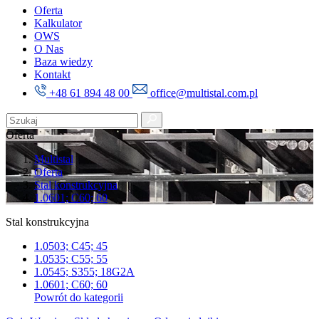
Oferta
Kalkulator
OWS
O Nas
Baza wiedzy
Kontakt
+48 61 894 48 00
office@multistal.com.pl
Oferta
Multistal
Oferta
Stal konstrukcyjna
1.0601; C60; 60
Stal konstrukcyjna
1.0503; C45; 45
1.0535; C55; 55
1.0545; S355; 18G2A
1.0601; C60; 60
Powrót do kategorii