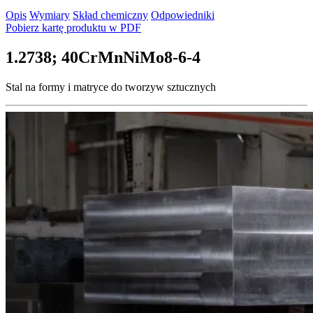
Opis
Wymiary
Skład chemiczny
Odpowiedniki
Pobierz kartę produktu w PDF
1.2738; 40CrMnNiMo8-6-4
Stal na formy i matryce do tworzyw sztucznych