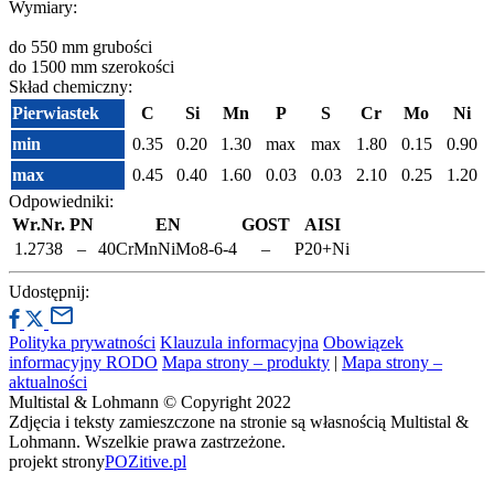
Wymiary:
do 550 mm grubości
do 1500 mm szerokości
Skład chemiczny:
Pierwiastek
C
Si
Mn
P
S
Cr
Mo
Ni
min
0.35
0.20
1.30
max
max
1.80
0.15
0.90
max
0.45
0.40
1.60
0.03
0.03
2.10
0.25
1.20
Odpowiedniki:
Wr.Nr.
PN
EN
GOST
AISI
1.2738
–
40CrMnNiMo8-6-4
–
P20+Ni
Udostępnij:
Polityka prywatności
Klauzula informacyjna
Obowiązek
informacyjny RODO
Mapa strony – produkty
|
Mapa strony –
aktualności
Multistal & Lohmann © Copyright 2022
Zdjęcia i teksty zamieszczone na stronie są własnością Multistal &
Lohmann. Wszelkie prawa zastrzeżone.
projekt strony
POZitive.pl