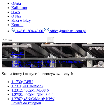
Oferta
Kalkulator
OWS
O Nas
Baza wiedzy
Kontakt
+48 61 894 48 00
office@multistal.com.pl
Oferta
Multistal
Oferta
Stal na formy i matryce do tworzyw sztucznych
1.2738; 40CrMnNiMo8-6-4
Stal na formy i matryce do tworzyw sztucznych
1.1730; C45U
1.2311; 40CrMnMo7
1.2312; 40CrMnMoS8-6
1.2738; 40CrMnNiMo8-6-4
1.2767; 45NiCrMo16; NPW
Powrót do kategorii