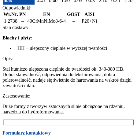
max
0.45
0.40
1.60
0.03
0.03
2.10
0.25
1.20
Odpowiedniki:
Wr.Nr.
PN
EN
GOST
AISI
1.2738
–
40CrMnNiMo8-6-4
–
P20+Ni
Stan dostawy:
Blachy i płyty
:
+HH – ulepszony cieplnie w wyższej twardości
Opis:
Stal hutniczo ulepszona cieplnie do twardości ok. 340-380 HB.
Dobra skrawalność, odpowiednia do teksturowania, dobra
polerowalność, nadaje się świetnie do hartowania na wskroś dzięki
zawartości niklu.
Zastosowanie:
Duże formy z tworzyw sztucznych silnie obciążone na rdzeniu,
narzędzia do hydroformowania.
Formularz kontaktowy