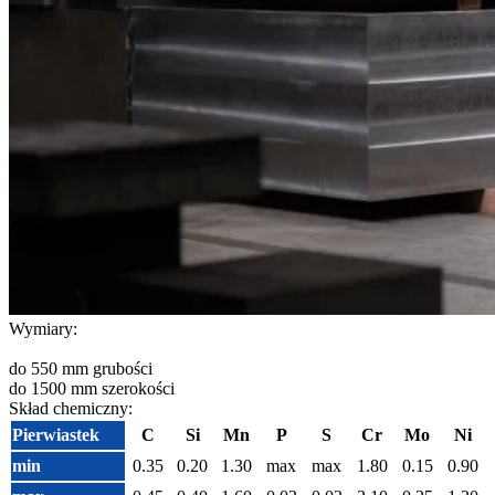
Wymiary:
do 550 mm grubości
do 1500 mm szerokości
Skład chemiczny:
Pierwiastek
C
Si
Mn
P
S
Cr
Mo
Ni
min
0.35
0.20
1.30
max
max
1.80
0.15
0.90