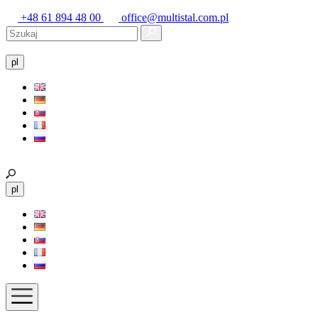
+48 61 894 48 00
office@multistal.com.pl
pl
pl