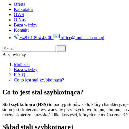
Oferta
Kalkulator
OWS
O Nas
Baza wiedzy
Kontakt
+48 61 894 48 00
office@multistal.com.pl
Baza wiedzy
Multistal
Baza wiedzy
F.A.Q.
Co to jest stal szybkotnąca?
Co to jest stal szybkotnąca?
Stal szybkotnąca (HSS)
to podtyp stopów stali, który charakteryzuj
stopu jest skutecznie wytwarzany przy użyciu wolframu, chromu, a 
można skutecznie uzyskać kilka korzyści, których nie można znaleźć 
Skład stali szybkotnącej