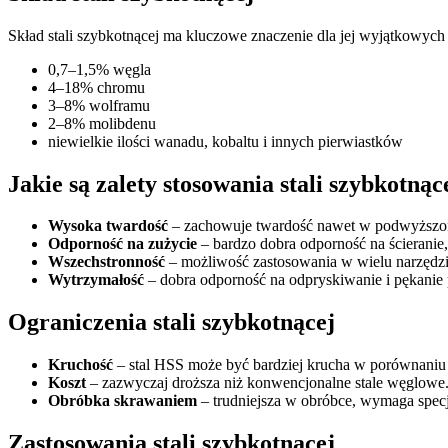
Skład stali szybkotnącej ma kluczowe znaczenie dla jej wyjątkowych
0,7–1,5% węgla
4–18% chromu
3–8% wolframu
2–8% molibdenu
niewielkie ilości wanadu, kobaltu i innych pierwiastków
Jakie są zalety stosowania stali szybkotnąc
Wysoka twardość
– zachowuje twardość nawet w podwyższony
Odporność na zużycie
– bardzo dobra odporność na ścieranie
Wszechstronność
– możliwość zastosowania w wielu narzędzi
Wytrzymałość
– dobra odporność na odpryskiwanie i pękani
Ograniczenia stali szybkotnącej
Kruchość
– stal HSS może być bardziej krucha w porównaniu 
Koszt
– zazwyczaj droższa niż konwencjonalne stale węglowe
Obróbka skrawaniem
– trudniejsza w obróbce, wymaga specj
Zastosowania stali szybkotnącej