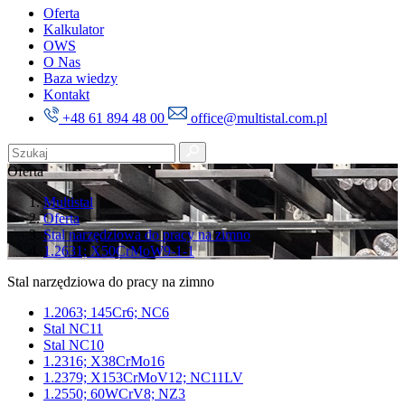
Oferta
Kalkulator
OWS
O Nas
Baza wiedzy
Kontakt
+48 61 894 48 00
office@multistal.com.pl
Oferta
Multistal
Oferta
Stal narzędziowa do pracy na zimno
1.2631; X50CrMoW9-1-1
Stal narzędziowa do pracy na zimno
1.2063; 145Cr6; NC6
Stal NC11
Stal NC10
1.2316; X38CrMo16
1.2379; X153CrMoV12; NC11LV
1.2550; 60WCrV8; NZ3