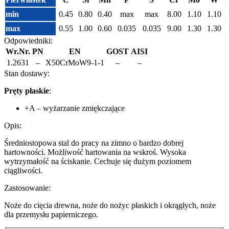
min
0.45
0.80
0.40
max
max
8.00
1.10
1.10
max
0.55
1.00
0.60
0.035
0.035
9.00
1.30
1.30
Odpowiedniki:
Wr.Nr.
PN
EN
GOST
AISI
1.2631
–
X50CrMoW9-1-1
–
–
Stan dostawy:
Pręty płaskie
:
+A – wyżarzanie zmiękczające
Opis:
Średniostopowa stal do pracy na zimno o bardzo dobrej
hartowności. Możliwość hartowania na wskroś. Wysoka
wytrzymałość na ściskanie. Cechuje się dużym poziomem
ciągliwości.
Zastosowanie:
Noże do cięcia drewna, noże do nożyc płaskich i okrągłych, noże
dla przemysłu papierniczego.