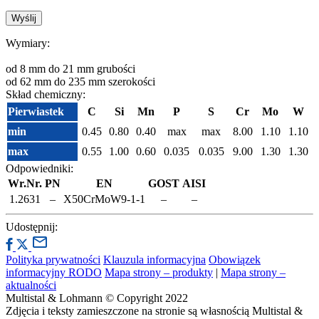
Wymiary:
od 8 mm do 21 mm grubości
od 62 mm do 235 mm szerokości
Skład chemiczny:
Pierwiastek
C
Si
Mn
P
S
Cr
Mo
W
min
0.45
0.80
0.40
max
max
8.00
1.10
1.10
max
0.55
1.00
0.60
0.035
0.035
9.00
1.30
1.30
Odpowiedniki:
Wr.Nr.
PN
EN
GOST
AISI
1.2631
–
X50CrMoW9-1-1
–
–
Udostępnij:
Polityka prywatności
Klauzula informacyjna
Obowiązek
informacyjny RODO
Mapa strony – produkty
|
Mapa strony –
aktualności
Multistal & Lohmann © Copyright 2022
Zdjęcia i teksty zamieszczone na stronie są własnością Multistal &