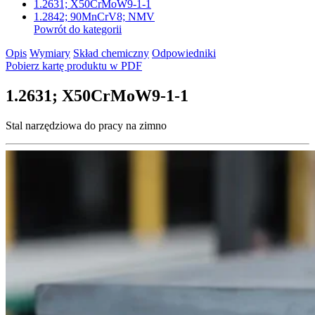
1.2631; X50CrMoW9-1-1
1.2842; 90MnCrV8; NMV
Powrót do kategorii
Opis
Wymiary
Skład chemiczny
Odpowiedniki
Pobierz kartę produktu w PDF
1.2631; X50CrMoW9-1-1
Stal narzędziowa do pracy na zimno