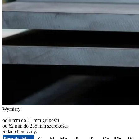
Wymiary:
od 8 mm do 21 mm grubości
od 62 mm do 235 mm szerokości
Skład chemiczny:
Pierwiastek
C
Si
Mn
P
S
Cr
Mo
W