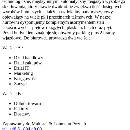
technologiczne, między innymi automatyczny magazyn wysokiego
składowania, który prawie dwukrotnie zwiększa ilość dostępnych
wyrobów hutniczych, a także nasz lokalny park maszynowy
opiewający na wiele pił i przecinarek taśmowych. W naszej
hurtowni dysponujemy kompletnym asortymentem stali
jakościowych – prętów okrągłych, płaskich, blach oraz płyt.
Przed budynkiem znajduje się obszerny parking plus 2 bramy
wjazdowe. Do biurowca prowadzą dwa wejścia:
Wejście A :
Dział handlowy
Dział zakupów
Dział IT
Marketing
Księgowość
Zarząd
Wejście B :
Odbiór towaru
Faktury
Dostawy
Zapraszamy do Multistal & Lohmann Poznań
tel. +48 61 894 48 00