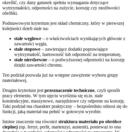
określić, czy dany gatunek spełnia wymagania dotyczące
wytrzymałości, odporności na zużycie, korozję czy możliwości
obróbki.
Podstawowym kryterium jest skład chemiczny, który w pierwszej
kolejności dzieli stale na:
stale węglowe
– o właściwościach wynikających głównie z
zawartości węgla,
stale stopowe
– zawierające dodatki poprawiające
wytrzymałość, hartowność lub odporność na temperaturę,
stale nierdzewne
– o podwyższonej odporności na korozję
dzięki zawartości chromu.
Ten podział pozwala już na wstępne zawężenie wyboru grupy
materiałowej.
Drugim kryterium jest
przeznaczenie techniczne
, czyli sposób
pracy elementu. W tym ujęciu wyróżnia się m.in. stale
konstrukcyjne, maszynowe, narzędziowe czy odporne na korozję.
Taki podział ma charakter praktyczny – bezpośrednio odnosi się do
funkcji, jaką materiał ma pełnić w gotowym wyrobie.
Istotne znaczenie ma również
struktura materiału po obróbce
cieplnej
(np. ferryt, perlit, martenzyt, austenit), ponieważ to ona