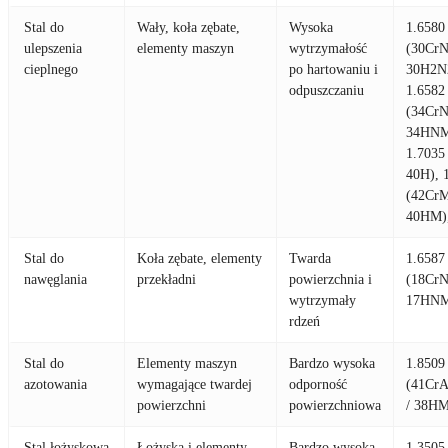
Stal do
Wały, koła zębate,
Wysoka
1.6580
ulepszenia
elementy maszyn
wytrzymałość
(30CrN
cieplnego
po hartowaniu i
30H2N
odpuszczaniu
1.6582
(34CrN
34HNM
1.7035
40H), 
(42CrM
40HM)
Stal do
Koła zębate, elementy
Twarda
1.6587
nawęglania
przekładni
powierzchnia i
(18CrN
wytrzymały
17HN
rdzeń
Stal do
Elementy maszyn
Bardzo wysoka
1.8509
azotowania
wymagające twardej
odporność
(41Cr
powierzchni
powierzchniowa
/ 38HM
Stal łożyskowa
Łożyska i elementy
Bardzo wysoka
1.3505