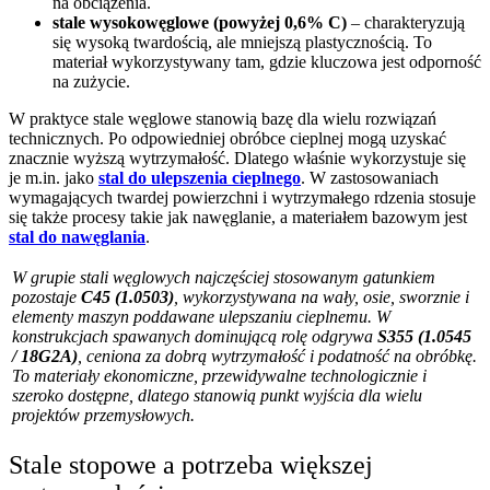
na obciążenia.
stale wysokowęglowe (powyżej 0,6% C)
– charakteryzują
się wysoką twardością, ale mniejszą plastycznością. To
materiał wykorzystywany tam, gdzie kluczowa jest odporność
na zużycie.
W praktyce stale węglowe stanowią bazę dla wielu rozwiązań
technicznych. Po odpowiedniej obróbce cieplnej mogą uzyskać
znacznie wyższą wytrzymałość. Dlatego właśnie wykorzystuje się
je m.in. jako
stal do ulepszenia cieplnego
. W zastosowaniach
wymagających twardej powierzchni i wytrzymałego rdzenia stosuje
się także procesy takie jak nawęglanie, a materiałem bazowym jest
stal do nawęglania
.
W grupie stali węglowych najczęściej stosowanym gatunkiem
pozostaje
C45 (1.0503)
, wykorzystywana na wały, osie, sworznie i
elementy maszyn poddawane ulepszaniu cieplnemu. W
konstrukcjach spawanych dominującą rolę odgrywa
S355 (1.0545
/ 18G2A)
, ceniona za dobrą wytrzymałość i podatność na obróbkę.
To materiały ekonomiczne, przewidywalne technologicznie i
szeroko dostępne, dlatego stanowią punkt wyjścia dla wielu
projektów przemysłowych.
Stale stopowe a potrzeba większej