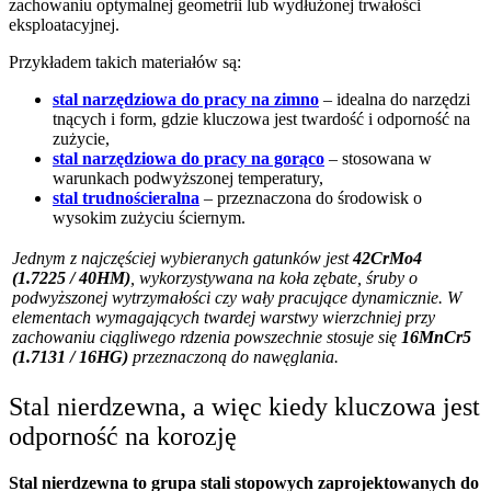
zachowaniu optymalnej geometrii lub wydłużonej trwałości
eksploatacyjnej.
Przykładem takich materiałów są:
stal narzędziowa do pracy na zimno
– idealna do narzędzi
tnących i form, gdzie kluczowa jest twardość i odporność na
zużycie,
stal narzędziowa do pracy na gorąco
– stosowana w
warunkach podwyższonej temperatury,
stal trudnościeralna
– przeznaczona do środowisk o
wysokim zużyciu ściernym.
Jednym z najczęściej wybieranych gatunków jest
42CrMo4
(1.7225 / 40HM)
, wykorzystywana na koła zębate, śruby o
podwyższonej wytrzymałości czy wały pracujące dynamicznie. W
elementach wymagających twardej warstwy wierzchniej przy
zachowaniu ciągliwego rdzenia powszechnie stosuje się
16MnCr5
(1.7131 / 16HG)
przeznaczoną do nawęglania.
Stal nierdzewna, a więc kiedy kluczowa jest
odporność na korozję
Stal nierdzewna to grupa stali stopowych zaprojektowanych do