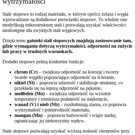
wytrzymałości
Stale stopowe to rodzaj materiału, w którym oprócz żelaza i węgla
wprowadzane są dodatkowe pierwiastki stopowe. To właśnie one
modyfikują mikrostrukturę stali i pozwalają uzyskać właściwości
niedostępne dla zwykłych stali węglowych.
Dzięki temu
gatunki stali stopowych znajdują zastosowanie tam,
gdzie wymagania dotyczą wytrzymałości, odporności na zużycie
lub pracy w trudnych warunkach.
Dodatki stopowe pełnią konkretne funkcje:
chrom (Cr)
– zwiększa odporność na korozję i tworzy
twarde węgliki poprawiające odporność na ścieranie,
nikiel (Ni)
– poprawia udarność i stabilizuje strukturę, co
przekłada się na lepszą odporność na pękanie,
molibden (Mo)
– zwiększa odporność na wysokie
temperatury i zmniejsza podatność na mięknięcie,
wanad (V) i niob (Nb)
– rozdrabniają ziarna, co poprawia
wytrzymałość i jednorodność materiału,
mangan (Mn)
– poprawia hartowność i wiąże siarkę,
ograniczając jej niekorzystny wpływ.
Stale stopowe pozwalają uzyskać wyższą nośność elementów przy