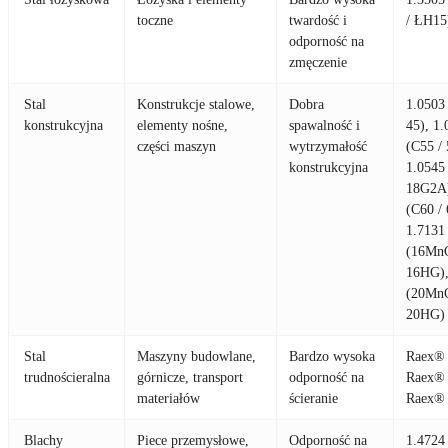
toczne
twardość i
/ ŁH15
odporność na
zmęczenie
Stal
Konstrukcje stalowe,
Dobra
1.0503
konstrukcyjna
elementy nośne,
spawalność i
45), 1.
części maszyn
wytrzymałość
(C55 / 
konstrukcyjna
1.0545
18G2A)
(C60 / 
1.7131
(16MnC
16HG),
(20MnC
20HG)
Stal
Maszyny budowlane,
Bardzo wysoka
Raex® 
trudnościeralna
górnicze, transport
odporność na
Raex® 
materiałów
ścieranie
Raex®
Blachy
Piece przemysłowe,
Odporność na
1.4724