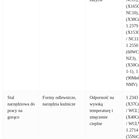
(X165C
NC10),
(X38C
1.2379
(X153
/ NC11
1.2550
(60WC
NZ3), 
(X50C
1-1), 1
(90MnC
NMV)
Stal
Formy odlewnicze,
Odporność na
1.2343
narzędziowa do
narzędzia kuźnicze
wysoką
(X37C
pracy na
temperaturę i
/ WCL)
gorąco
zmęczenie
(X40C
cieplne
/ WCL
1.2714
(55NiC