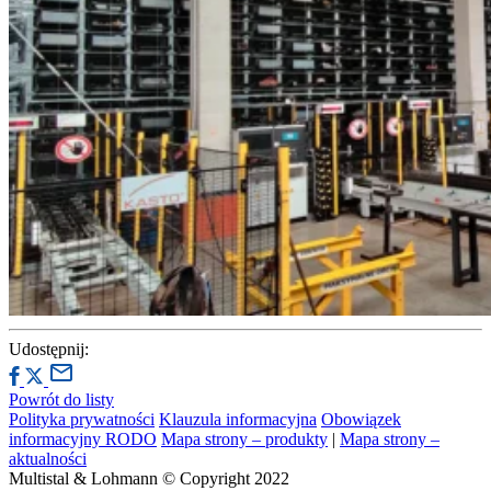
Udostępnij:
Powrót do listy
Polityka prywatności
Klauzula informacyjna
Obowiązek
informacyjny RODO
Mapa strony – produkty
|
Mapa strony –
aktualności
Multistal & Lohmann © Copyright 2022