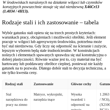
W środowiskach narażonych na działanie wilgoci lub czynników
korozyjnych powszechnie stosuje się stal nierdzewną
X46Cr13
(1.4034 / 4H13).
Rodzaje stali i ich zastosowanie – tabela
Wybór gatunku stali opiera się na trzech prostych kryteriach:
warunkach pracy, obciążeniach i możliwości obróbki. Jeśli element
pracuje w wilgoci lub agresywnym środowisku, potrzebna może
być stal nierdzewna. Gdy liczy się odporność na ścieranie i zużycie,
lepszym wyborem będą stale trudnościeralne. W konstrukcjach
nośnych i elementach spawanych sprawdza się stal konstrukcyjna o
dobrej plastyczności. Równie ważne jest to, czy materiał ma być
hartowany lub poddawany obróbce cieplnej, ponieważ nie każdy
gatunek na to pozwala. Dlatego dobór stali to decyzja techniczna, a
nie tylko kwestia ceny.
Rodzaj stali
Zastosowanie
Główne cechy
Gatune
Stal
Matryce, wykrojniki,
Wysoka
1.2063
narzędziowa do
narzędzia tnące
twardość i
/ NC6)
pracy na zimno
odporność na
(X210C
zużycie
NC11),