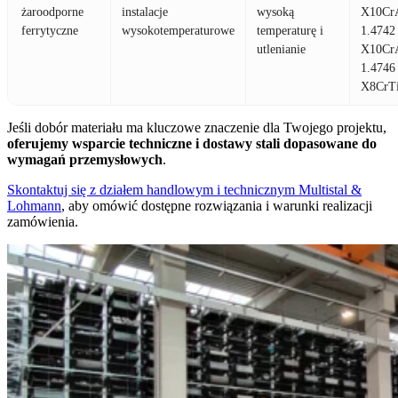
żaroodporne
instalacje
wysoką
X10CrA
ferrytyczne
wysokotemperaturowe
temperaturę i
1.4742
utlenianie
X10CrA
1.4746
X8CrTi
Jeśli dobór materiału ma kluczowe znaczenie dla Twojego projektu,
oferujemy wsparcie techniczne i dostawy stali dopasowane do
wymagań przemysłowych
.
Skontaktuj się z działem handlowym i technicznym Multistal &
Lohmann
, aby omówić dostępne rozwiązania i warunki realizacji
zamówienia.