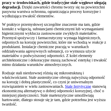
pracy w środowiskach, gdzie tradycyjne stale węglowe ulegają
degradacji.
Dzięki zawartości chromu tworzy się na powierzchni
pasywna warstwa ochronna, ograniczająca procesy korozyjne i
wydłużająca trwałość elementów.
W praktyce przemysłowej szczególne znaczenie ma tam, gdzie
kontakt z wilgocią, substancjami chemicznymi lub wymaganiami
higienicznymi wyklucza zastosowanie zwykłych materiałów.
Przemysł spożywczy i farmaceutyczny wymaga higienicznych,
odpornych na korozję powierzchni, które nie wchodzą w reakcje z
produktami. Instalacje chemiczne pracują w warunkach
oddziaływania agresywnych substancji, co wymusza użycie
materiałów o podwyższonej odporności. Z kolei elementy
architektoniczne i dekoracyjne muszą zachować estetykę i trwałość
mimo działania warunków atmosferycznych.
Rodzaje stali nierdzewnej różnią się mikrostrukturą i
właściwościami. Stale austenityczne oferują najwyższą odporność
na korozję i dobrą plastyczność, co czyni je uniwersalnym
rozwiązaniem w wielu zastosowaniach.
Stale ferrytyczne
stanowią
ekonomiczną alternatywę o dobrej odporności korozyjnej, choć o
mniejszej plastyczności. Stale martenzytyczne umożliwiają
hartowanie, dlatego stosuje się je tam, gdzie potrzebna jest wyższa
twardość.