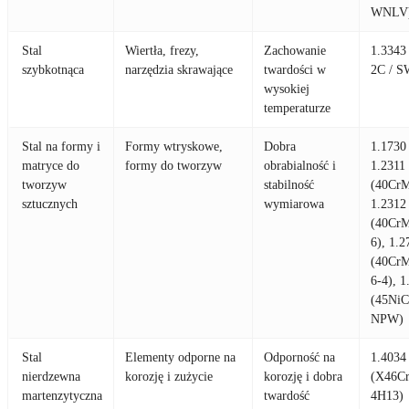
WNLV
Stal
Wiertła, frezy,
Zachowanie
1.3343
szybkotnąca
narzędzia skrawające
twardości w
2C / 
wysokiej
temperaturze
Stal na formy i
Formy wtryskowe,
Dobra
1.1730
matryce do
formy do tworzyw
obrabialność i
1.2311
tworzyw
stabilność
(40Cr
sztucznych
wymiarowa
1.2312
(40Cr
6), 1.2
(40Cr
6-4), 1
(45NiC
NPW)
Stal
Elementy odporne na
Odporność na
1.4034
nierdzewna
korozję i zużycie
korozję i dobra
(X46Cr
martenzytyczna
twardość
4H13)