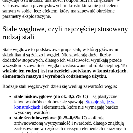
decyduje o twardości, udarności i odporności na zmęczenie. W
zastosowaniach przemysłowych mikrostruktura nie jest celem
samym w sobie, lecz efektem, który ma zapewnić określone
parametry eksploatacyjne.
Stale węglowe, czyli najczęściej stosowany
rodzaj stali
Stale węglowe to podstawowa grupa stali, w której głównymi
składnikami są żelazo i węgiel. Nie zawierają dużej liczby
dodatków stopowych, dlatego ich właściwości wynikają przede
wszystkim z zawartości węgla i zastosowanej obróbki cieplnej.
To
właśnie ten rodzaj jest najczęściej spotykany w konstrukcjach,
elementach maszyn i wyrobach codziennego użytku.
Rodzaje stali węglowych dzieli się według zawartości węgla:
stale niskowęglowe (do ok. 0,25% C)
– są plastyczne i
łatwe w obróbce, dobrze się spawają.
Stosuje się je w
konstrukcjach
i elementach, które nie wymagają bardzo
wysokiej twardości.
stale średniowęglowe (0,25–0,6% C)
– oferują
zrównoważoną wytrzymałość i twardość, dlatego znajdują
zastosowanie w częściach maszyn i elementach narażonych