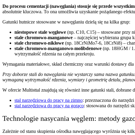
Do procesu cementacji (nawęglania) stosuje się przede wszystkim
absolutnie kluczowa. To ona umożliwia uzyskanie pożądanego efektu.
Gatunki hutnicze stosowane w nawęglaniu dzielą się na kilka grup:
niestopowe stale węglowe
(np. C10, C15) – stosowane przy n
stale chromowo-manganowe
– najczęściej wybierana grupa 
stale chromowo-niklowe
(np. 18CrNiMo7-6, 18CrNi8) – chara
stale chromowo-manganowo-molibdenowe
(np. 18HGM / 1.
wytrzymałość rdzenia na całym przekroju.
Wymagania materiałowe, skład chemiczny oraz warunki dostawy dla t
Przy doborze stali do nawęglania nie wystarczy sama nazwa gatunku
wymaganą wytrzymałość rdzenia, wymiary i geometrię detalu, plan
W ofercie Multisttal znajdują się również inne gatunki stali, dobr
stal narzędziowa do pracy na zimno
: przeznaczona do narzędz
stal narzędziowa do pracy na gorąco
: stosowana do narzędzi s
Technologie nasycania węglem: metody gazo
Zależnie od stanu skupienia ośrodka nawęglającego wyróżnia się kil