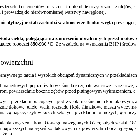
powierzchnia elementów musi zostać dokładnie oczyszczona z olejów, s
gla i prowadzą do nierównomiernej warstwy nawęglonej.
ie dyfuzyjne stali zachodzi w atmosferze tlenku węgla
powstająceg
etoda ciekła, polegająca na zanurzeniu obrabianych przedmiotów 
aturze roboczej
850-930 °C
. Ze względu na wymagania BHP i środowi
powierzchni
sywnego tarcia i wysokich obciążeń dynamicznych w przekładniach i
 napędowych pojazdów to właśnie koła zębate walcowe i stożkowe, wa
hroni powierzchnie boczne zębów przed pittingowym wykruszaniem, a 
towych przekładni pracujących pod wysokim ciśnieniem kontaktowym,
ie tłokowe, tuleje, wałki rozrządu i koła ślimakowe muszą wytrzymać
nia zginające, czyli w kołach zębatych przekładni hutniczych, górnicz
adania zmęczenia kontaktowego nawęglanych kół zębatych ze stali 
najwyższych naprężeń kontaktowych na powierzchni bocznej zęba, a o
liżona.