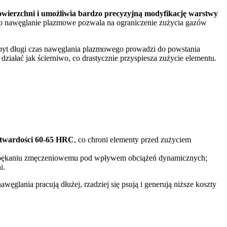
owierzchni i umożliwia bardzo precyzyjną modyfikację warstwy
owo nawęglanie plazmowe pozwala na ograniczenie zużycia gazów
zbyt długi czas nawęglania plazmowego prowadzi do powstania
działać jak ścierniwo, co drastycznie przyspiesza zużycie elementu.
 twardości 60-65 HRC
, co chroni elementy przed zużyciem
a pękaniu zmęczeniowemu pod wpływem obciążeń dynamicznych;
i.
węglania pracują dłużej, rzadziej się psują i generują niższe koszty