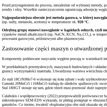
Przed przystąpieniem do procesu, niezależnie od wybranej metody, 
zendry i rdzy. Wszelkie zanieczyszczenia ograniczają adsorpcję wę
Najpopularniejsza obecnie jest metoda gazowa, w której nawęglan
(np. nafty, metanolu, acetonu) w temperaturze ok.
920 °C
.
Odrębną grupę stanowi nawęglanie w kąpielach solnych, czyli m
cyjanków metali alkalicznych (np. NaCN, KCN, Na₂CO₃), w temper
procesami gazowymi, próżniowymi albo plazmowymi.
Zastosowanie części maszyn o utwardzonej 
Komponenty poddawane nasycaniu węglem pracują w warunkach inten
W przekładniach przemysłowych, maszynach budowlanych i układach
granicy wytrzymałości materiału. Utwardzona warstwa wierzchnia c
Ze stali 18CrNiMo7-6 wykonuje się koła zębate i wały szybkoobro
Gatunki 20MnCr5 i 16MnCr5 trafiają do silników spalinowych: sworzn
Stal 18HGT stosuje się tam, gdzie rdzeń musi przenosić duże napręże
Calabokis i współpracownicy (2022) przeprowadzili porównawcze b
mikroskopowe SEM-EDS wykazały, że pitting postępuje w obszarach 
gatunków. Co istotne, trwałość eksploatacyjna obu stali okazała się zb