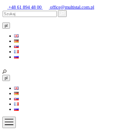
+48 61 894 48 00
office@multistal.com.pl
pl
pl