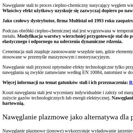
Nawęglanie stali to proces cieplno-chemiczny nasycający węglem wie
Właściwy efekt użytkowy uzyskuje się zazwyczaj dopiero po naw
Jako czołowy dystrybutor, firma Multistal od 1993 roku zaopat
Podczas obróbki cieplno-chemicznej stal jest wygrzewana w tempera
metalu.
Modyfikacja warstwy wierzchniej przygotowuje stal do 
elastycznego i odpornego na uderzenia dynamiczne rdzenia.
Cementacja stali znajduje zastosowanie wszędzie tam, gdzie elemen
stosowane w przemyśle maszynowym i motoryzacyjnym.
Nawęglanie stali przynosi optymalne efekty technologiczne tylko prz
nawęglania są zwykle zamawiane według EN 10084, natomiast w do
Więcej informacji na temat gatunków stali i ich przeznaczenia:
R
Koszt nawęglania stali jest wyceniany indywidualnie i zależy od m
zużycie gazów technologicznych lub energii elektrycznej.
Nawęglanie
hartownią.
Nawęglanie plazmowe jako alternatywa dla
Nawęglanie plazmowe (jonowe) wykorzystuje wyładowanie jarzenio