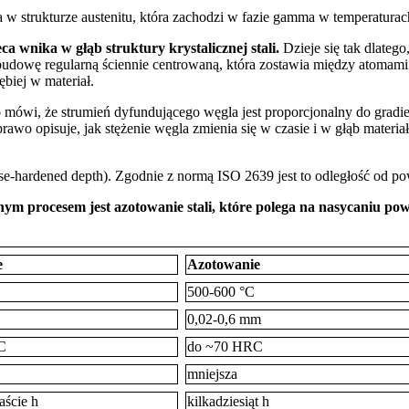
 strukturze austenitu, która zachodzi w fazie gamma w temperatura
ca wnika w głąb struktury krystalicznej stali.
Dzieje się tak dlateg
ma budowę regularną ściennie centrowaną, która zostawia między atoma
ębiej w materiał.
o mówi, że strumień dyfundującego węgla jest proporcjonalny do gradi
awo opisuje, jak stężenie węgla zmienia się w czasie i w głąb materia
e-hardened depth). Zgodnie z normą ISO 2639 jest to odległość od po
ym procesem jest azotowanie stali, które polega na nasycaniu po
e
Azotowanie
C
500-600 °C
0,02-0,6 mm
RC
do ~70 HRC
mniejsza
aście h
kilkadziesiąt h