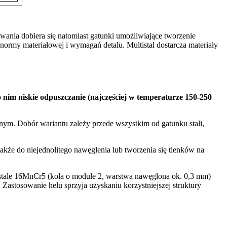
owania dobiera się natomiast gatunki umożliwiające tworzenie
 normy materiałowej i wymagań detalu. Multistal dostarcza materiały
 nim niskie odpuszczanie (najczęściej w temperaturze 150-250
m. Dobór wariantu zależy przede wszystkim od gatunku stali,
akże do niejednolitego nawęglenia lub tworzenia się tlenków na
 stale 16MnCr5 (koła o module 2, warstwa nawęglona ok. 0,3 mm)
Zastosowanie helu sprzyja uzyskaniu korzystniejszej struktury