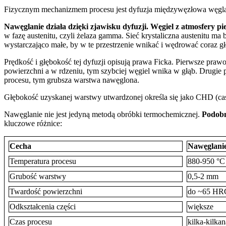
Fizycznym mechanizmem procesu jest dyfuzja międzywęzłowa węgla w
Nawęglanie działa dzięki zjawisku dyfuzji. Węgiel z atmosfery pie
w fazę austenitu, czyli żelaza gamma. Sieć krystaliczna austenitu 
wystarczająco małe, by w te przestrzenie wnikać i wędrować coraz gł
Prędkość i głębokość tej dyfuzji opisują prawa Ficka. Pierwsze praw
powierzchni a w rdzeniu, tym szybciej węgiel wnika w głąb. Drugie pr
procesu, tym grubsza warstwa nawęglona.
Głębokość uzyskanej warstwy utwardzonej określa się jako CHD (cas
Nawęglanie nie jest jedyną metodą obróbki termochemicznej.
Podobn
kluczowe różnice:
Cecha
Nawęglani
Temperatura procesu
880-950 °
Grubość warstwy
0,5-2 mm
Twardość powierzchni
do ~65 H
Odkształcenia części
większe
Czas procesu
kilka-kilkan