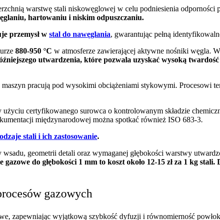
rzchnią warstwę stali niskowęglowej w celu podniesienia odporności p
ęglaniu, hartowaniu i niskim odpuszczaniu.
ruje przemysł w
stal do nawęglania
, gwarantując pełną identyfikowa
turze
880-950 °C
w atmosferze zawierającej aktywne nośniki węgla. W
późniejszego utwardzenia, które pozwala uzyskać wysoką twardoś
ty maszyn pracują pod wysokimi obciążeniami stykowymi. Procesowi t
y użyciu certyfikowanego surowca o kontrolowanym składzie chemicznym,
kumentacji międzynarodowej można spotkać również ISO 683-3.
odzaje stali i ich zastosowanie
.
asy wsadu, geometrii detali oraz wymaganej głębokości warstwy utwar
 gazowe do głębokości 1 mm to koszt około 12-15 zł za 1 kg stali
 procesów gazowych
we, zapewniając wyjątkową szybkość dyfuzji i równomierność powłok