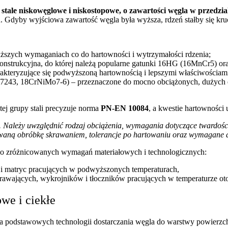
 stale niskowęglowe i niskostopowe, o zawartości węgla w przedzi
 Gdyby wyjściowa zawartość węgla była wyższa, rdzeń stałby się kruch
iższych wymaganiach co do hartowności i wytrzymałości rdzenia;
konstrukcyjna, do której należą popularne gatunki 16HG (16MnCr5) 
kteryzujące się podwyższoną hartownością i lepszymi właściwościami
7243, 18CrNiMo7-6) – przeznaczone do mocno obciążonych, dużych
ej grupy stali precyzuje norma
PN-EN 10084
, a kwestie hartowności
. Należy uwzględnić rodzaj obciążenia, wymagania dotyczące twardośc
owaną obróbkę skrawaniem, tolerancje po hartowaniu oraz wymagane 
ane do zróżnicowanych wymagań materiałowych i technologicznych:
i i matryc pracujących w podwyższonych temperaturach,
krawających, wykrojników i tłoczników pracujących w temperaturze ot
we i ciekłe
ka podstawowych technologii dostarczania węgla do warstwy powierzch