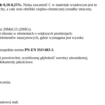
ale 0,10-0,25%.
Niska zawartość C w materiale wsadowym jest tu
y, a cały sens obróbki cieplno-chemicznej zostałby utracony.
oraz 20MnCr5 (20HG);
 rdzenia w elementach o większych przekrojach;
 elementów maszynowych, gdzie wymagana jest wysoka
 uzupełnia norma
PN-EN ISO 683-3
.
i powierzchni, oczekiwaną głębokość warstwy utwardzonej,
dokumenty jakościowe.
oczenia.
niowej stali.