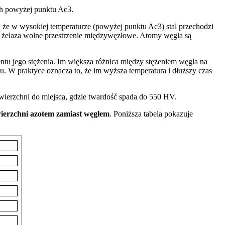
ch powyżej punktu Ac3.
o, że w wysokiej temperaturze (powyżej punktu Ac3) stal przechodzi
mi żelaza wolne przestrzenie międzywęzłowe. Atomy węgla są
entu jego stężenia. Im większa różnica między stężeniem węgla na
łu. W praktyce oznacza to, że im wyższa temperatura i dłuższy czas
wierzchni do miejsca, gdzie twardość spada do 550 HV.
wierzchni azotem zamiast węglem
. Poniższa tabela pokazuje