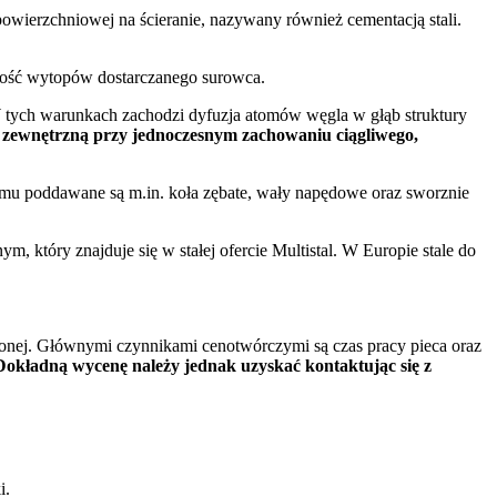
owierzchniowej na ścieranie, nazywany również cementacją stali.
lność wytopów dostarczanego surowca.
 tych warunkach zachodzi dyfuzja atomów węgla w głąb struktury
ć zewnętrzną przy jednoczesnym zachowaniu ciągliwego,
emu poddawane są m.in. koła zębate, wały napędowe oraz sworznie
 który znajduje się w stałej ofercie Multistal. W Europie stale do
dzonej. Głównymi czynnikami cenotwórczymi są czas pracy pieca oraz
. Dokładną wycenę należy jednak uzyskać kontaktując się z
i.