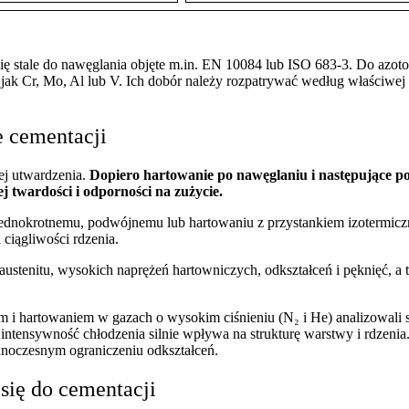
 się stale do nawęglania objęte m.in. EN 10084 lub ISO 683-3. Do azot
e jak Cr, Mo, Al lub V. Ich dobór należy rozpatrywać według właściwej
e cementacji
j utwardzenia.
Dopiero hartowanie po nawęglaniu i następujące po
 twardości i odporności na zużycie.
dnokrotnemu, podwójnemu lub hartowaniu z przystankiem izotermiczny
 ciągliwości rdzenia.
stenitu, wysokich naprężeń hartowniczych, odkształceń i pęknięć, a t
m i hartowaniem w gazach o wysokim ciśnieniu (N₂ i He) analizowali
tensywność chłodzenia silnie wpływa na strukturę warstwy i rdzenia. 
ednoczesnym ograniczeniu odkształceń.
 się do cementacji