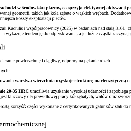
achodzi w środowisku plazmy, co sprzyja efektywnej aktywacji p
owanej geometrii, takich jak koła zębate o wąskich wrębach. Dodatk
niejsza koszty eksploatacji pieców.
ali Kaciulis i współpracownicy (2025) w badaniach nad stalą 316L, 
a wykazuje tendencję do odpryskiwania, a jej luźne cząstki zaczynają 
ali
cieranie powierzchnię i ciągliwy, odporny na pękanie rdzeń.
nych:
rtowaniu
warstwa wierzchnia uzyskuje strukturę martenzytyczną o
omie 20-35 HRC
umożliwia uzyskanie wysokiej udarności i zapobieg
 jest kluczowy dla prawidłowej pracy kół zębatych, wałów oraz sworzn
prostą korzyść: części wykonane z certyfikowanych gatunków stali do na
 termochemicznej