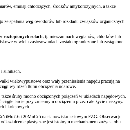
marów, emulsji chłodzących, środków antykorozyjnych, a także
o ze spalania węglowodorów lub rozkładu związków organicznych
w roztopionych solach
, tj. mieszaninach węglanów, chlorków lub
skowe w wielu zastosowaniach zostało ograniczone lub zastąpione
 silnikach.
łki wielowypustowe oraz wały przeniesienia napędu pracują na
ciągliwy rdzeń tłumi obciążenia udarowe.
 a także śruby mocno obciążonych połączeń w układach napędowych.
 ciągłe tarcie przy zmiennym obciążeniu przez całe życie maszyny.
ych i kolejowych.
18CrNiMo7-6 i 20MnCr5 na stanowisku testowym FZG. Obserwacje
dkształcenie plastyczne jest istotnym mechanizmem zużycia obu