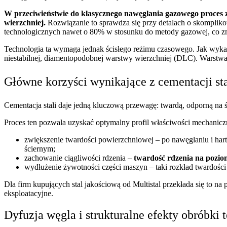
W przeciwieństwie do klasycznego nawęglania gazowego proces z
wierzchniej.
Rozwiązanie to sprawdza się przy detalach o skomplik
technologicznych nawet o 80% w stosunku do metody gazowej, co zm
Technologia ta wymaga jednak ścisłego reżimu czasowego. Jak wykaz
niestabilnej, diamentopodobnej warstwy wierzchniej (DLC). Warstwa t
Główne korzyści wynikające z cementacji st
Cementacja stali daje jedną kluczową przewagę: twardą, odporną na ś
Proces ten pozwala uzyskać optymalny profil właściwości mechanicz
zwiększenie twardości powierzchniowej – po nawęglaniu i ha
ściernym;
zachowanie ciągliwości rdzenia –
twardość rdzenia na pozi
wydłużenie żywotności części maszyn – taki rozkład twardości
Dla firm kupujących stal jakościową od Multistal przekłada się to na 
eksploatacyjne.
Dyfuzja węgla i strukturalne efekty obróbki