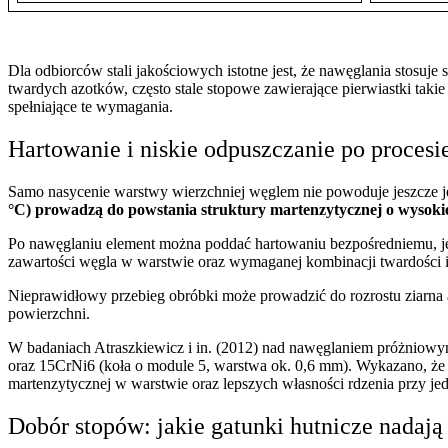
Dla odbiorców stali jakościowych istotne jest, że nawęglania stosuje
twardych azotków, często stale stopowe zawierające pierwiastki taki
spełniające te wymagania.
Hartowanie i niskie odpuszczanie po procesi
Samo nasycenie warstwy wierzchniej węglem nie powoduje jeszcze je
°C) prowadzą do powstania struktury martenzytycznej o wysokiej
Po nawęglaniu element można poddać hartowaniu bezpośredniemu, je
zawartości węgla w warstwie oraz wymaganej kombinacji twardości i
Nieprawidłowy przebieg obróbki może prowadzić do rozrostu ziarna au
powierzchni.
W badaniach Atraszkiewicz i in. (2012) nad nawęglaniem próżniowy
oraz 15CrNi6 (koła o module 5, warstwa ok. 0,6 mm). Wykazano, że in
martenzytycznej w warstwie oraz lepszych własności rdzenia przy j
Dobór stopów: jakie gatunki hutnicze nadają