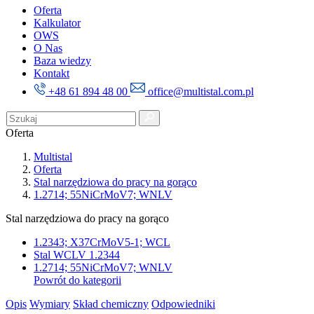
Oferta
Kalkulator
OWS
O Nas
Baza wiedzy
Kontakt
+48 61 894 48 00
office@multistal.com.pl
Oferta
Multistal
Oferta
Stal narzędziowa do pracy na gorąco
1.2714; 55NiCrMoV7; WNLV
Stal narzędziowa do pracy na gorąco
1.2343; X37CrMoV5-1; WCL
Stal WCLV 1.2344
1.2714; 55NiCrMoV7; WNLV
Powrót do kategorii
Opis
Wymiary
Skład chemiczny
Odpowiedniki