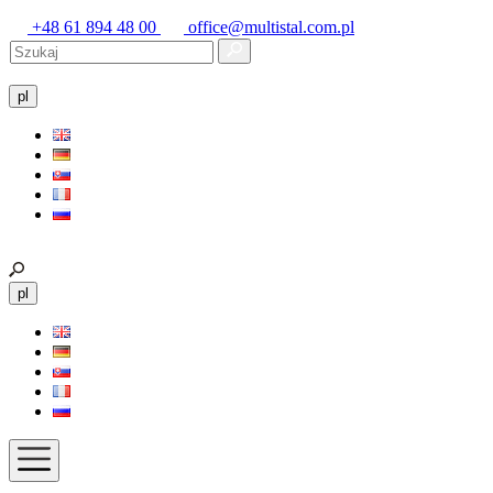
+48 61 894 48 00
office@multistal.com.pl
pl
pl