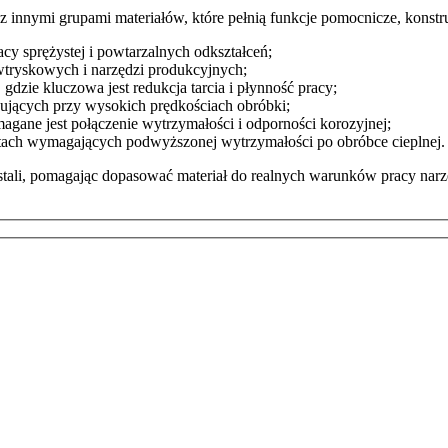
z innymi grupami materiałów, które pełnią funkcje pomocnicze, konstr
y sprężystej i powtarzalnych odkształceń;
ryskowych i narzędzi produkcyjnych;
zie kluczowa jest redukcja tarcia i płynność pracy;
ujących przy wysokich prędkościach obróbki;
agane jest połączenie wytrzymałości i odporności korozyjnej;
ch wymagających podwyższonej wytrzymałości po obróbce cieplnej.
tali, pomagając dopasować materiał do realnych warunków pracy narz