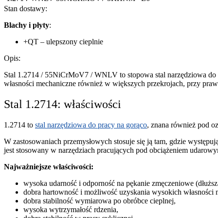
Stan dostawy:
Blachy i płyty
:
+QT – ulepszony cieplnie
Opis:
Stal 1.2714 / 55NiCrMoV7 / WNLV to stopowa stal narzędziowa do pr
własności mechaniczne również w większych przekrojach, przy prawi
Stal 1.2714: właściwości
1.2714 to
stal narzędziowa do pracy na gorąco
, znana również pod
W zastosowaniach przemysłowych stosuje się ją tam, gdzie występuj
jest stosowany w narzędziach pracujących pod obciążeniem udarow
Najważniejsze właściwości:
wysoka udarność i odporność na pękanie zmęczeniowe (dłuższa 
dobra hartowność i możliwość uzyskania wysokich własności 
dobra stabilność wymiarowa po obróbce cieplnej,
wysoka wytrzymałość rdzenia,