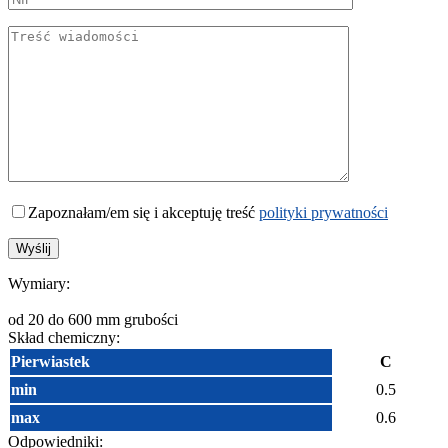
Zapoznałam/em się i akceptuję treść
polityki prywatności
Wymiary:
od 20 do 600 mm grubości
Skład chemiczny:
Pierwiastek
C
min
0.5
max
0.6
Odpowiedniki: