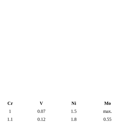
Cr
V
Ni
Mo
1
0.07
1.5
max.
1.1
0.12
1.8
0.55