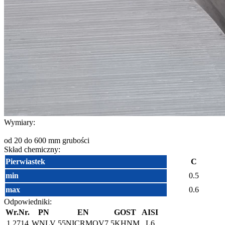
Wymiary:
od 20 do 600 mm grubości
Skład chemiczny:
Pierwiastek
C
min
0.5
max
0.6
Odpowiedniki:
Wr.Nr.
PN
EN
GOST
AISI
1.2714
WNLV
55NICRMOV7
5KHNM
L6