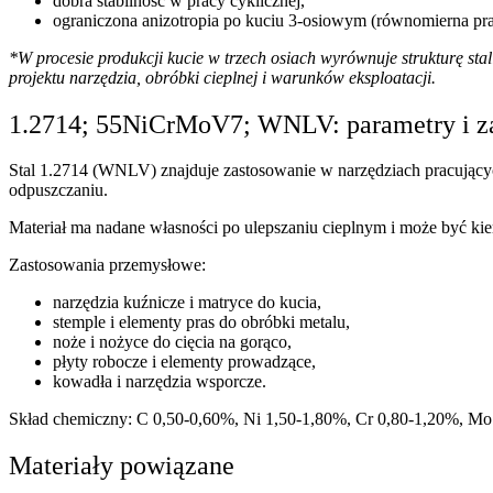
dobra stabilność w pracy cyklicznej,
ograniczona anizotropia po kuciu 3-osiowym (równomierna prac
*W procesie produkcji kucie w trzech osiach wyrównuje strukturę sta
projektu narzędzia, obróbki cieplnej i warunków eksploatacji.
1.2714; 55NiCrMoV7; WNLV: parametry i z
Stal 1.2714 (WNLV) znajduje zastosowanie w narzędziach pracują
odpuszczaniu.
Materiał ma nadane własności po ulepszaniu cieplnym i może być ki
Zastosowania przemysłowe:
narzędzia kuźnicze i matryce do kucia,
stemple i elementy pras do obróbki metalu,
noże i nożyce do cięcia na gorąco,
płyty robocze i elementy prowadzące,
kowadła i narzędzia wsporcze.
Skład chemiczny:
C 0,50-0,60%, Ni 1,50-1,80%, Cr 0,80-1,20%, Mo
Materiały powiązane