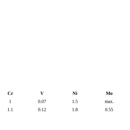
Cr
V
Ni
Mo
1
0.07
1.5
max.
1.1
0.12
1.8
0.55