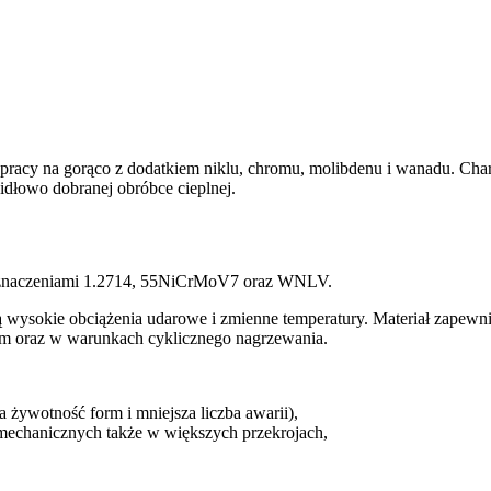
acy na gorąco z dodatkiem niklu, chromu, molibdenu i wanadu. Chara
dłowo dobranej obróbce cieplnej.
 oznaczeniami 1.2714, 55NiCrMoV7 oraz WNLV.
ą wysokie obciążenia udarowe i zmienne temperatury.
Materiał zapewni
ym oraz w warunkach cyklicznego nagrzewania.
żywotność form i mniejsza liczba awarii),
mechanicznych także w większych przekrojach
,