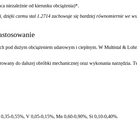
a niezależnie od kierunku obciążenia)*.
li, dzięki czemu stal 1.2714 zachowuje się bardziej równomiernie we w
astosowanie
cych pod dużym obciążeniem udarowym i cieplnym.
W Multistal & Lohma
erowany do dalszej obróbki mechanicznej oraz wykonania narzędzia.
Tw
 0,35-0,55%, V 0,05-0,15%, Mn 0,60-0,90%, Si 0,10-0,40%.