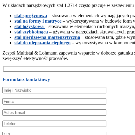
W układach narzędziowych stal 1.2714 często pracuje w zestawieniu 
stal sprężynowa
– stosowana w elementach wymagających prac
stal na formy i matryce
– wykorzystywana w budowie form wt
stal łożyskowa
– stosowana w elementach ruchomych maszyn, gd
stal szybkotnąca
– używana w narzędziach skrawających prac
stal nierdzewna martenzytyczna
– stosowana tam, gdzie wym
stal do ulepszania cieplnego
– wykorzystywana w komponenta
Zespół Multistal & Lohmann zapewnia wsparcie w doborze gatunku s
zwiększyć efektywność procesów.
Formularz kontaktowy